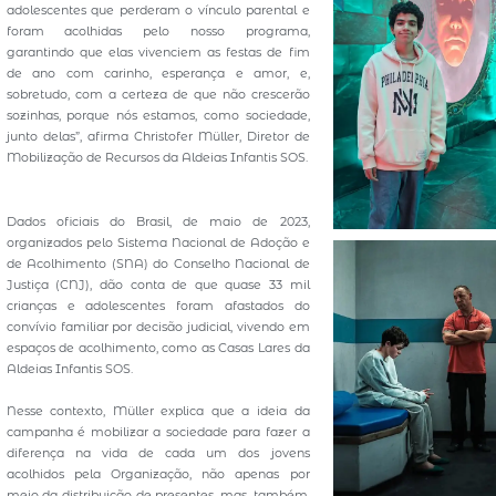
adolescentes que perderam o vínculo parental e
foram acolhidas pelo nosso programa,
garantindo que elas vivenciem as festas de fim
de ano com carinho, esperança e amor, e,
sobretudo, com a certeza de que não crescerão
sozinhas, porque nós estamos, como sociedade,
junto delas”, afirma Christofer Müller, Diretor de
Mobilização de Recursos da Aldeias Infantis SOS.
Dados oficiais do Brasil, de maio de 2023,
organizados pelo Sistema Nacional de Adoção e
de Acolhimento (SNA) do Conselho Nacional de
Justiça (CNJ), dão conta de que quase 33 mil
crianças e adolescentes foram afastados do
convívio familiar por decisão judicial, vivendo em
espaços de acolhimento, como as Casas Lares da
Aldeias Infantis SOS.
Nesse contexto, Müller explica que a ideia da
campanha é mobilizar a sociedade para fazer a
diferença na vida de cada um dos jovens
acolhidos pela Organização, não apenas por
meio da distribuição de presentes, mas, também,