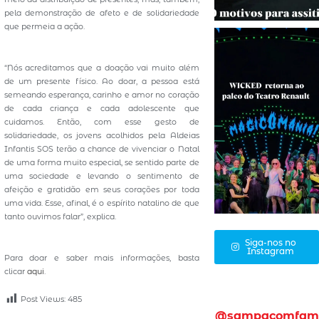
pela demonstração de afeto e de solidariedade
que permeia a ação.
“Nós acreditamos que a doação vai muito além
de um presente físico. Ao doar, a pessoa está
semeando esperança, carinho e amor no coração
de cada criança e cada adolescente que
cuidamos. Então, com esse gesto de
solidariedade, os jovens acolhidos pela Aldeias
Infantis SOS terão a chance de vivenciar o Natal
de uma forma muito especial, se sentido parte de
uma sociedade e levando o sentimento de
afeição e gratidão em seus corações por toda
uma vida. Esse, afinal, é o espírito natalino de que
tanto ouvimos falar”, explica.
Siga-nos no
Instagram
Para doar e saber mais informações, basta
clicar
aqui
.
Post Views:
485
@sampacomfam