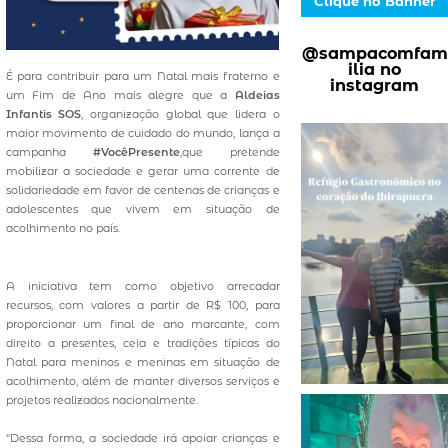
Clique no Banner
@sampacomfam
ilia no
É para contribuir para um Natal mais fraterno e
instagram
um Fim de Ano mais alegre que a
Aldeias
Infantis SOS
, organização global que lidera o
maior movimento de cuidado do mundo, lança a
campanha
#VocêPresente
,que pretende
mobilizar a sociedade e gerar uma corrente de
solidariedade em favor de centenas de crianças e
adolescentes que vivem em situação de
acolhimento no país.
A iniciativa tem como objetivo arrecadar
recursos, com valores a partir de R$ 100, para
proporcionar um final de ano marcante, com
direito a presentes, ceia e tradições típicas do
Natal para meninos e meninas em situação de
acolhimento, além de manter diversos serviços e
projetos realizados nacionalmente.
“Dessa forma, a sociedade irá apoiar crianças e