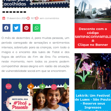
acolhidas
13 dezembro 2024
16:17
sem comentários
Desconto com o
código
SAMPACOMFAMILI
O mês de dezembro é, para muitas pessoas, um
A
período carregado de sensações e sentimentos
Clique no Banner
intensos, sobretudo para as crianças, com toda a
magia e o encanto das luzes de Natal e dos
fogos de artifício do Fim de Ano. No entanto,
neste momento, nem todos os jovens podem
compartilhar dessa alegria em razão da situação
de vulnerabilidade social em que se encontram.
Lektrik: Um Festival
de Luzes - São Paulo
- Reserve seus
Ingressos