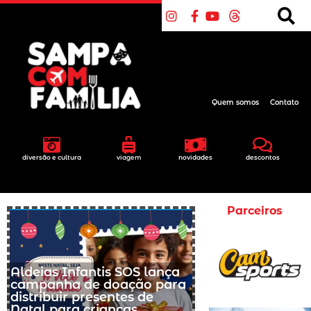
Quem somos
Contato
diversão e cultura
viagem
novidades
descontos
Parceiros
Aldeias Infantis SOS lança
campanha de doação para
distribuir presentes de
Natal para crianças