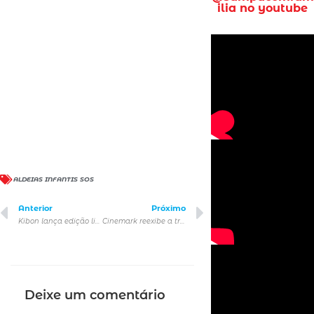
ilia no youtube
ALDEIAS INFANTIS SOS
Anterior
Próximo
Kibon lança edição limitada de bombons sabor Napolitano para o Natal
Cinemark reexibe a trilogia de ‘O Senhor dos Anéis’ pelo valor promocional de R$ 15
Deixe um comentário