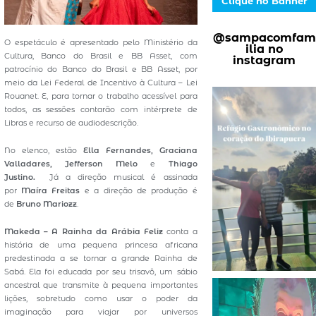
Clique no Banner
@sampacomfam
O espetáculo é apresentado pelo Ministério da
ilia no
Cultura, Banco do Brasil e BB Asset, com
instagram
patrocínio do Banco do Brasil e BB Asset, por
meio da Lei Federal de Incentivo à Cultura – Lei
Rouanet. E, para tornar o trabalho acessível para
todos, as sessões contarão com intérprete de
Libras e recurso de audiodescrição.
No elenco, estão
Ella Fernandes, Graciana
Valladares, Jefferson Melo
e
Thiago
Justino.
Já a direção musical é assinada
por
Maíra Freitas
e a direção de produção é
de
Bruno Mariozz
.
Makeda – A Rainha da Arábia Feliz
conta a
história de uma pequena princesa africana
predestinada a se tornar a grande Rainha de
Sabá. Ela foi educada por seu trisavô, um sábio
ancestral que transmite à pequena importantes
lições, sobretudo como usar o poder da
imaginação para viajar por universos