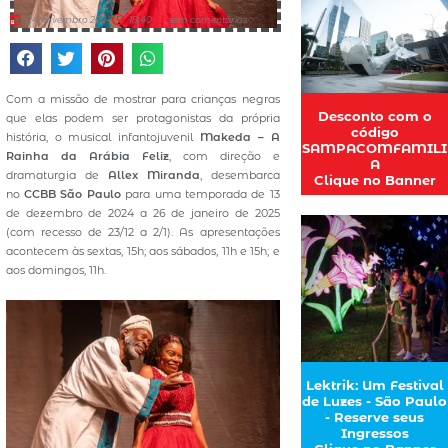
24 novembro 2024
18:40
sem comentários
Com a missão de mostrar para crianças negras
Desconto com o
que elas podem ser protagonistas da própria
código
história, o musical infantojuvenil
Makeda – A
SAMPACOMFAMILI
Rainha da Arábia Feliz
, com direção e
A
dramaturgia de
Allex Miranda
, desembarca
Clique no Banner
no
CCBB São Paulo
para uma temporada de 13
de dezembro de 2024 a 26 de janeiro de 2025
(com recesso de 23/12 a 2/1). As apresentações
acontecem às sextas, 15h; aos sábados, 11h e 15h; e
aos domingos, 11h.
Lektrik: Um Festival
de Luzes - São Paulo
- Reserve seus
Ingressos