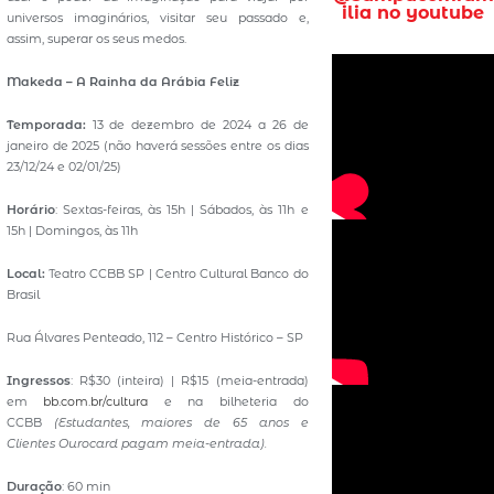
ilia no youtube
universos imaginários, visitar seu passado e,
assim, superar os seus medos.
Makeda – A Rainha da Arábia Feliz
Temporada:
13 de dezembro de 2024 a 26 de
janeiro de 2025 (não haverá sessões entre os dias
23/12/24 e 02/01/25)
Horário
: Sextas-feiras, às 15h | Sábados, às 11h e
15h | Domingos, às 11h
Local:
Teatro CCBB SP | Centro Cultural Banco do
Brasil
Rua Álvares Penteado, 112 – Centro Histórico – SP
Ingressos
: R$30 (inteira) | R$15 (meia-entrada)
em
bb.com.br/cultura
e na bilheteria do
CCBB
(
Estudantes, maiores de 65 anos e
Clientes Ourocard pagam meia-entrada).
Duração
: 60 min