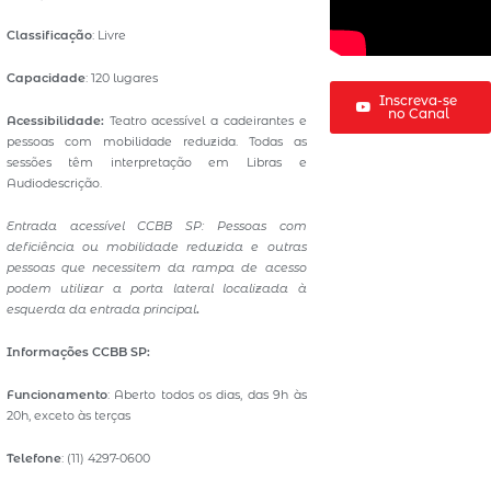
Classificação
: Livre
Capacidade
: 120 lugares
Inscreva-se
no Canal
Acessibilidade:
Teatro acessível a cadeirantes e
pessoas com mobilidade reduzida. Todas as
sessões têm interpretação em Libras e
Audiodescrição.
Entrada acessível CCBB SP: Pessoas com
deficiência ou mobilidade reduzida e outras
pessoas que necessitem da rampa de acesso
podem utilizar a porta lateral localizada à
esquerda da entrada principal
.
Informações CCBB SP:
Funcionamento
: Aberto todos os dias, das 9h às
20h, exceto às terças
Telefone
: (11) 4297-0600