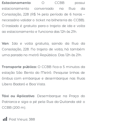
Estacionamento
: O CCBB possui
estacionamento conveniado na Rua da
Consolação, 228 (R$ 14 pelo período de 6 horas –
necessário validar o ticket na bilheteria do CCBB).
O traslado é gratuito para o trajeto de ida e volta
ao estacionamento e funciona das 12h às 21h.
Van
: Ida e volta gratuita, saindo da Rua da
Consolação, 228. No trajeto de volta, há também
uma parada no metrô República. Das 12h às 21h.
Transporte público:
O CCBB fica a 5 minutos da
estação São Bento do Metrô. Pesquise linhas de
ônibus com embarque e desembarque nas Ruas
Líbero Badaró e Boa Vista.
Táxi ou Aplicativo
: Desembarque na Praça do
Patriarca e siga a pé pela Rua da Quitanda até o
CCBB (200 m).
Post Views:
388