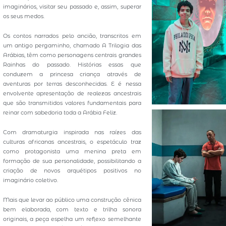
imaginários, visitar seu passado e, assim, superar
os seus medos.
Os contos narrados pelo ancião, transcritos em
um antigo pergaminho, chamado A Trilogia das
Arábias, têm como personagens centrais grandes
Rainhas do passado. Histórias essas que
conduzem a princesa criança através de
aventuras por terras desconhecidas. E é nessa
envolvente apresentação de realezas ancestrais
que são transmitidos valores fundamentais para
reinar com sabedoria toda a Arábia Feliz.
Com dramaturgia inspirada nas raízes das
culturas africanas ancestrais, o espetáculo traz
como protagonista uma menina preta em
formação de sua personalidade, possibilitando a
criação de novos arquétipos positivos no
imaginário coletivo.
Mais que levar ao público uma construção cênica
bem elaborada, com texto e trilha sonora
originais, a peça espelha um reflexo semelhante