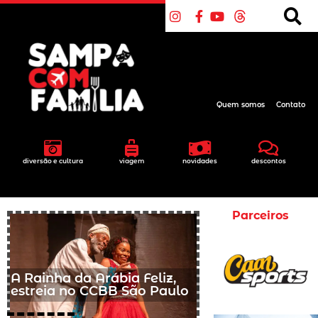
Quem somos
Contato
diversão e cultura
viagem
novidades
descontos
Parceiros
A Rainha da Arábia Feliz,
estreia no CCBB São Paulo