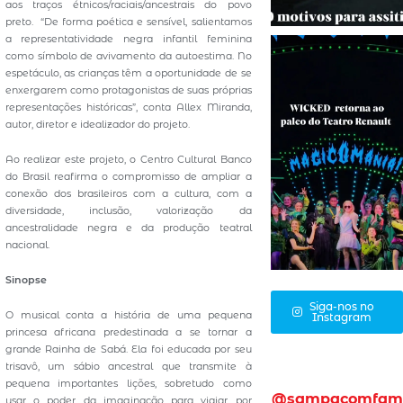
aos traços étnicos/raciais/ancestrais do povo
preto. “De forma poética e sensível, salientamos
a representatividade negra infantil feminina
como símbolo de avivamento da autoestima. No
espetáculo, as crianças têm a oportunidade de se
enxergarem como protagonistas de suas próprias
representações históricas”, conta Allex Miranda,
autor, diretor e idealizador do projeto.
Ao realizar este projeto, o Centro Cultural Banco
do Brasil reafirma o compromisso de ampliar a
conexão dos brasileiros com a cultura, com a
diversidade, inclusão, valorização da
ancestralidade negra e da produção teatral
nacional.
Sinopse
Siga-nos no
O musical conta a história de uma pequena
Instagram
princesa africana predestinada a se tornar a
grande Rainha de Sabá. Ela foi educada por seu
trisavô, um sábio ancestral que transmite à
pequena importantes lições, sobretudo como
@sampacomfam
usar o poder da imaginação para viajar por