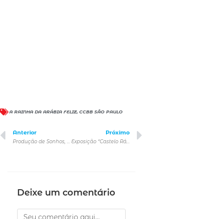
A RAINHA DA ARÁBIA FELIZ
,
CCBB SÃO PAULO
Anterior
Próximo
Produção de Sonhos, a primeira série da Pixar Animation Studios que retorna à mente de Riley
Exposição “Castelo Rá-Tim-Bum 30 anos” é prorrogada até Janeiro de 2025
Deixe um comentário