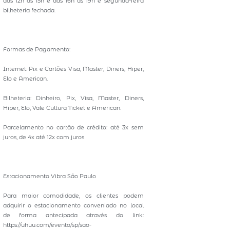
das 12h às 15h e das 16h às 19h e segunda-feira
bilheteria fechada.
Formas de Pagamento:
Internet: Pix e Cartões Visa, Master, Diners, Hiper,
Elo e American.
Bilheteria: Dinheiro, Pix, Visa, Master, Diners,
Hiper, Elo, Vale Cultura Ticket e American.
Parcelamento no cartão de crédito: até 3x sem
juros, de 4x até 12x com juros
Estacionamento Vibra São Paulo
Para maior comodidade, os clientes podem
adquirir o estacionamento conveniado no local
de forma antecipada através do link:
https://uhuu.com/evento/sp/sao-