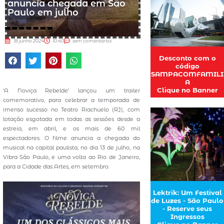
anuncia chegada em São
Paulo em julho
18 junho 2024
10:40
sem comentários
Desconto com o
código
SAMPACOMFAMILI
A
Clique no Banner
‘A Noviça Rebelde’ lançou um trailer
comemorativo, para celebrar a temporada de
imenso sucesso no Teatro Riachuelo (RJ), com
lotação esgotada em todas as sessões desde a
estreia, em abril, e os mais de 60 mil
espectadores. O filme anuncia a chegada do
musical na capital paulista, no dia 13 de julho, na
Vibra São Paulo, e uma volta ao Rio de Janeiro,
para a Cidade das Artes, em setembro.
Lektrik: Um Festival
de Luzes - São Paulo
- Reserve seus
Ingressos