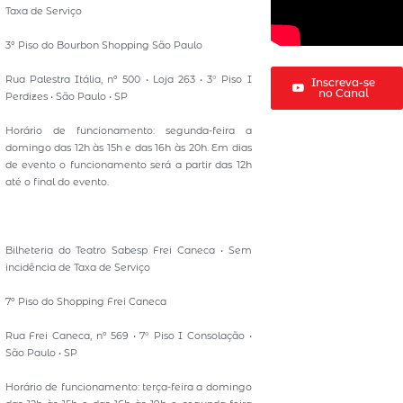
Taxa de Serviço
3º Piso do Bourbon Shopping São Paulo
Rua Palestra Itália, nº 500 • Loja 263 • 3° Piso I
Inscreva-se
no Canal
Perdizes • São Paulo • SP
Horário de funcionamento: segunda-feira a
domingo das 12h às 15h e das 16h às 20h. Em dias
de evento o funcionamento será a partir das 12h
até o final do evento.
Bilheteria do Teatro Sabesp Frei Caneca • Sem
incidência de Taxa de Serviço
7º Piso do Shopping Frei Caneca
Rua Frei Caneca, nº 569 • 7° Piso I Consolação •
São Paulo • SP
Horário de funcionamento: terça-feira a domingo