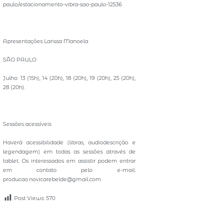
paulo/estacionamento-vibra-sao-paulo-12536
Apresentações Larissa Manoela
SÃO PAULO
Julho: 13 (15h), 14 (20h), 18 (20h), 19 (20h), 25 (20h),
28 (20h).
Sessões acessíveis
Haverá acessibilidade (libras, audiodescrição e
legendagem) em todas as sessões através de
tablet. Os interessados em assistir podem entrar
em contato pelo e-mail:
producao.novicarebelde@gmail.com
Post Views:
570