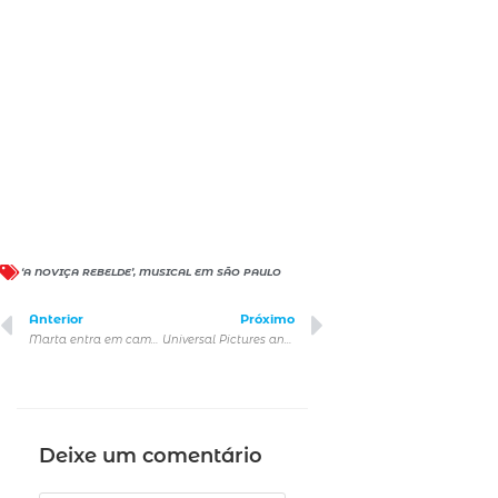
‘A NOVIÇA REBELDE’
,
MUSICAL EM SÃO PAULO
Anterior
Próximo
Marta entra em campo no Museu do Futebol
Universal Pictures anuncia pré-venda de Meu Malvado Favorito 4 e ações especiais promovendo o “Yellow Day”
Deixe um comentário