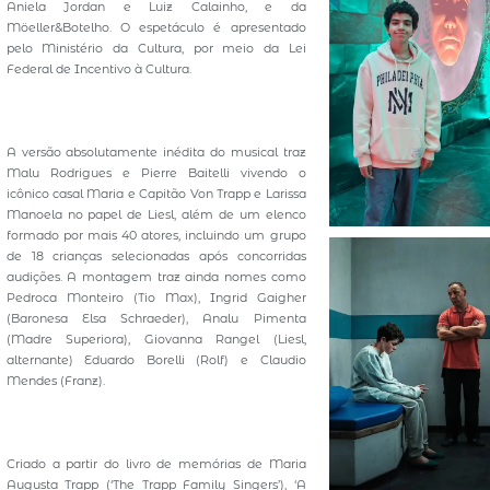
Aniela Jordan e Luiz Calainho, e da
Möeller&Botelho. O espetáculo é apresentado
pelo Ministério da Cultura, por meio da Lei
Federal de Incentivo à Cultura.
A versão absolutamente inédita do musical traz
Malu Rodrigues e Pierre Baitelli vivendo o
icônico casal Maria e Capitão Von Trapp e Larissa
Manoela no papel de Liesl, além de um elenco
formado por mais 40 atores, incluindo um grupo
de 18 crianças selecionadas após concorridas
audições. A montagem traz ainda nomes como
Pedroca Monteiro (Tio Max), Ingrid Gaigher
(Baronesa Elsa Schraeder), Analu Pimenta
(Madre Superiora), Giovanna Rangel (Liesl,
alternante) Eduardo Borelli (Rolf) e Claudio
Mendes (Franz).
Criado a partir do livro de memórias de Maria
Augusta Trapp (‘The Trapp Family Singers’), ‘A