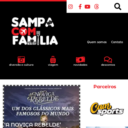
Quem somos
Contato
diversão e cultura
viagem
novidades
descontos
Parceiros
‘A NOVIÇA REBELDE’