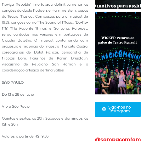
Noviça Rebelde’ imortalizou definitivamente as
canções da dupla Rodgers e Hammerstein, papas
do Teatro Musical. Compostas para o musical de
1959, canções como ‘The Sound of Music’, ‘Do-Re-
Mi’, ‘My Favorite Things’ e ‘So Long, Farewell’
serão cantadas nas versões em português de
Claudio Botelho. O musical conta ainda com
orquestra e regência do maestro Marcelo Castro,
coreografias de Dalal Achcar, cenografia de
Nicolás Boni, figurinos de Karen Brusttolin,
visagismo de Feliciano San Roman e a
coordenação artística de Tina Salles.
SÃO PAULO
De 13 a 28 de julho
Vibra São Paulo
Siga-nos no
Instagram
Quintas e sextas, às 20h. Sábados e domingos, às
15h e 20h.
Valores: a partir de R$ 19,50
@sampacomfam