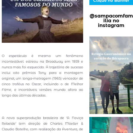
Clique no Banner
@sampacomfam
ilia no
instagram
O espetáculo é mesmo um fenômeno
incontestável: estreou na Broadway em 1959 e
nunca mais foi esquecido. A trajetória de sucesso
inclui oito prêmios Tony para a montagem
original, um longa-metragem (1965) vencedor de
cinco troféus no Oscar, incluindo o de Melhor
Filme, e incontáveis versões mundo afora ao
longo das últimas décadas.
A nova superprodução brasileira de ‘A Noviça
Rebelde’ tem direção de Charles Möeller &
Claudio Botelho, com realização da Aventura, de