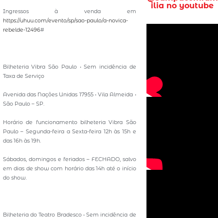
ilia no youtube
Ingressos à venda em
https://uhuu.com/evento/sp/sao-paulo/a-novica-
rebelde-12496
#
Bilheteria Vibra São Paulo • Sem incidência de
Taxa de Serviço
Avenida das Nações Unidas 17955 • Vila Almeida •
São Paulo – SP.
Horário de funcionamento bilheteria Vibra São
Paulo – Segunda-feira a Sexta-feira 12h às 15h e
das 16h às 19h.
Sábados, domingos e feriados – FECHADO, salvo
em dias de show com horário das 14h até o início
do show.
Bilheteria do Teatro Bradesco • Sem incidência de