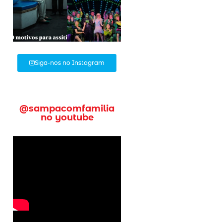
Siga-nos no Instagram
@sampacomfamilia
no youtube