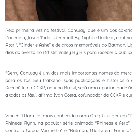
Pela primeira vez no festival, Conway, que é um dos co-cria
Poderosa, Jason Todd, Werewolf By Night e Nuclear, e rotei
Atari”, “Cinder e Ashe” e de arcos memoráveis do Batman, L
dias do evento no Artists’ Valley By Bis para receber o público,
“Gerry Conway é um dos mais importantes nomes do mercad
para os fãs. Seu trabalho, suas publicações e histórias
Recebê-lo na CCXP, aqui no Brasil, será uma oportunidade 
a todos os fãs.”, afirma Ivan Costa, cofundador da CCXP e cur
Vincent Martella, mais conhecido como Greg Wuliger em “
Phineas Flynn, na popular série animada “Phineas e Ferb
Contra o Capuz Vermelho” e “Batman: Morte em Família”. A