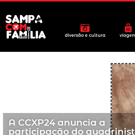
diversão e cultura
viage
A CCXP24 anuncia a
participação do quadrinis