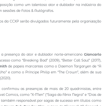
 posição como um talentoso ator e dublador na indústria do
om sessões de Fotos & Autógrafos.
s da CCXP serão divulgados futuramente pela organização
 a presença do ator e dublador norte-americano
Giancarlo
ucesso como “Breaking Bad” (2009), “Better Call Saul” (2017),
mith
de papeis marcantes como o Daemon Targaryen de “A
Who” e como o Príncipe Philip em “The Crown”, além de sua
(2020).
m confirmou as presenças de mais de 20 quadrinistas, entre
vel Comics, como “X-Men” (“Saga da Fênix Negra” e “Dias de
também responsável por sagas de sucesso em títulos como