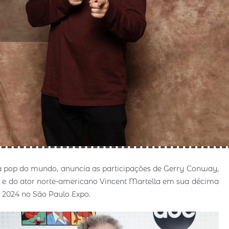
tura pop do mundo, anuncia as participações de Gerry Conway,
, e do ator norte-americano Vincent Martella em sua décima
e 2024 no São Paulo Expo.