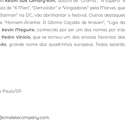
na
Keum Suk Gendry-Kim
, autora de “Grama”, “A Espera” e
nista de “X-Men”, “Demolidor” e “Vingadores” pela Marvel, que
man” na DC, vão abrilhantar o festival. Outros destaques
 de “Homem-Aranha: A Última Caçada de Kraven”, “Liga da
,
Kevin Maguire
, conhecido por ser um dos nomes por trás
,
Pedro Vinicio
, que se tornou um dos artistas favoritos das
ado
, grande nome dos quadrinhos europeus. Todos estarão
o Paulo/SP
l@omeletecompany.com
.