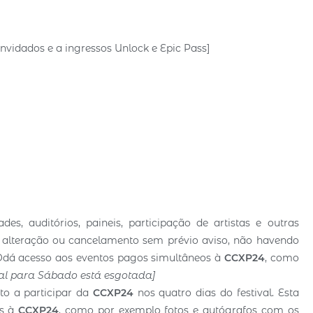
convidados e a ingressos Unlock e Epic Pass]
des, auditórios, paineis, participação de artistas e outras
, alteração ou cancelamento sem prévio aviso, não havendo
ÃOdá acesso aos eventos pagos simultâneos à
CCXP24
, como
ial para Sábado está esgotada]
ito a participar da
CCXP24
nos quatro dias do festival. Esta
os à
CCXP24
, como por exemplo fotos e autógrafos com os