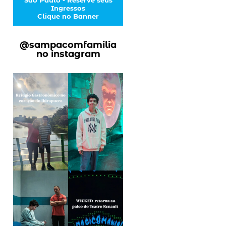
Ingressos
Clique no Banner
@sampacomfamilia
no instagram