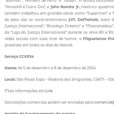
“Batman”, “Homem de Ferro” e “Tarzan”. A artista sul-corea
“Amanhã é Outro Dia”, e
John Romita Jr
., histórico quadri
também trabalhou em grandes obras como “Superman” e “Bat
de peso são os norte-americanos
J.M. DeMatteis
, autor
Justiça Internacional”, “Brooklyn Dreams” e “Moonshadow”
da “Liga da Justiça Internacional” durante os anos 80 e 90
redes sociais com suas tiras de humor, e
Miguelanxo Pr
presentes em todos os dias do festival.
Serviço CCXP24
Datas:
de 5 de dezembro a 8 de dezembro de 2024.
Local:
São Paulo Expo – Rodovia dos Imigrantes, 1,5KM – Sã
Mais informações em:
Link
Solicitações comerciais podem ser enviadas para
comercia
Horário de funcionamento do evento: