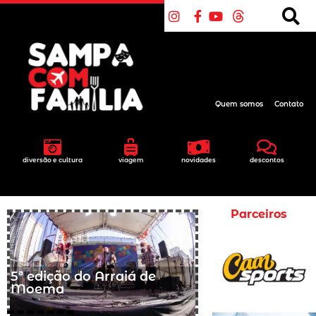
Quem somos
Contato
diversão e cultura
viagem
novidades
descontos
Parceiros
5ª edição do Arraiá de
Moema