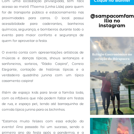
Clique no Banner
Com uma localização privilegiada, tem fácil
acesso ao metrô Moema (Linha Lilás) para quem
for de transporte público e estacionamento nas
@sampacomfam
proximidades para carros. O local possui
ilia no
acessibilidade para cadeirantes, banheiros
instagram
químicos, segurança, e bombeiros durante todo o
evento para maior conforto e segurança de
quem for aproveitar a festa.
O evento conta com apresentações artísticas de
músicas e danças típicas, shows sertanejos e
sanfoneiros, sorteios, “Rádio Caipira”, Correio
Elegante, contação de histórias típicas e a
verdadeira quadrilha junina com um típico
casamento caipira!
Além de espaço kids para levar a família toda,
com os infláveis que não podem faltar em festas
de rua, e espaço pet, tendo até barraquinha de
comida típica junina para os bichinhos.
“Estamos muito felizes com essa edição do
evento! Ano passado foi um sucesso, sendo o
primeiro ano da festa após a pandemia, e a