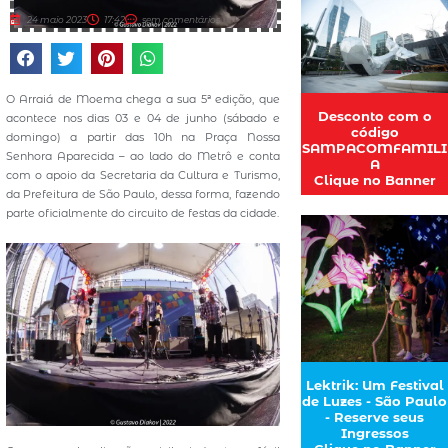
24 maio 2023
17:42
sem comentários
O Arraiá de Moema chega a sua 5ª edição, que
Desconto com o
acontece nos dias 03 e 04 de junho (sábado e
código
domingo) a partir das 10h na Praça Nossa
SAMPACOMFAMILI
Senhora Aparecida – ao lado do Metrô e conta
A
com o apoio da Secretaria da Cultura e Turismo,
Clique no Banner
da Prefeitura de São Paulo, dessa forma, fazendo
parte oficialmente do circuito de festas da cidade.
Lektrik: Um Festival
de Luzes - São Paulo
- Reserve seus
Ingressos