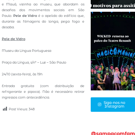
e Mauá, vizinha ao museu, que abordam os
desafios dos movimentos sociais em São
Paulo.
Pele de Vidro
é o apelido do edifício que,
durante as filmagens do longa, pega fogo e
desaba.
Pele de Vidro
Museu da Língua Portuguesa
Praça da Língua, s/nº – Luz – São Paulo
24/10 (sexta-feira), às 19h
Entrada gratuita (com distribuição de
refrigerante e pipoca). Não é necessário retirar
ingressos com antecedência.
Siga-nos no
Instagram
Post Views:
348
@sampacomfam