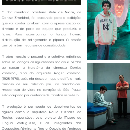
O documentário brasileiro
Pele de Vidro
, de
Denise Zmekhol, foi escolhido para a exibição,
que vai contar também com a apresentação da
diretora e de parte da equipe que produziu o
filme. Para acompanhar o longa, haverá
distribuição de refrigerante e pipoca. A sessão
também tem recursos de acessibilidade.
A obra mescla o pessoal e o coletivo, refletindo
sobre mudanças, desigualdades sociais e perdas
ao captar a trajetória da cineasta Denise
Zmekhol, filha do arquiteto Roger Zmekhol
(1928-1976), após ela descobrir que o edifício mais
famoso de seu falecido pai, um arranha-céu
modernista de vidro no coração de São Paulo,
está ocupado por centenas de famílias sem-teto.
A produção é permeada de depoimentos de
figuras como o arquiteto Paulo Mendes da
Rocha, responsável pelo projeto do Museu da
Língua Portuguesa, e de integrantes das
Ocupações Almirante Negro, Oswald de Andrade