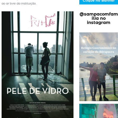
Clique no Banner
ao ar livre da instituição.
@sampacomfam
ilia no
instagram