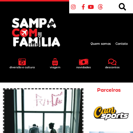
Quem somos
Contato
diversão e cultura
viagem
novidades
descontos
Parceiros