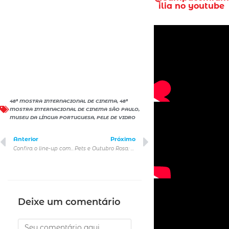
ilia no youtube
48ª MOSTRA INTERNACIONAL DE CINEMA
,
48ª
MOSTRA INTERNACIONAL DE CINEMA SÃO PAULO
,
MUSEU DA LÍNGUA PORTUGUESA
,
PELE DE VIDRO
Anterior
Próximo
Confira o line-up completo do SP Gastronomia 2024
Pets e Outubro Rosa: prevenção e cuidados para o câncer de mama
Deixe um comentário