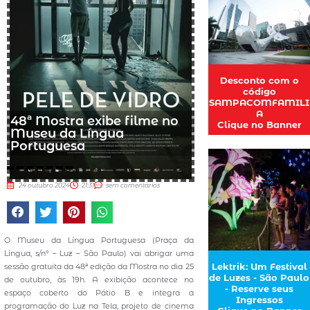
Desconto com o
código
SAMPACOMFAMILI
A
48ª Mostra exibe filme no
Clique no Banner
Museu da Língua
Portuguesa
24 outubro 2024
21:31
sem comentários
O Museu da Língua Portuguesa (Praça da
Língua, s/nº – Luz – São Paulo) vai abrigar uma
Lektrik: Um Festival
sessão gratuita da 48ª edição da Mostra no dia 25
de Luzes - São Paulo
de outubro, às 19h. A exibição acontece no
- Reserve seus
espaço coberto do Pátio B e integra a
Ingressos
programação do Luz na Tela, projeto de cinema