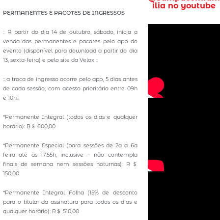
ilia no youtube
PERMANENTES E PACOTES DE INGRESSOS
:: A partir do dia 14 de outubro, sábado, inicia a
venda das permanentes e pacotes pelo app do
evento (disponível para download a partir do dia
13, sexta-feira) e pelo site da Velox ::
:: a troca de ingresso ocorre pelo app, 5 dias antes
de cada sessão, com acesso prioritário entre 09h
e 10h::
*Permanente Integral (todos os dias e qualquer
horário): R＄ 600,00
*Permanente Especial (para sessões de 2a a 6a
feira até às 17:55h, inclusive – não contempla
finais de semana nem sessões noturnas): R＄
150,00
*Permanente Integral Folha (15% de desconto
para o titular da assinatura para todos os dias e
qualquer horário): R＄ 510,00