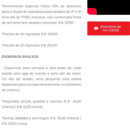
*Permanente Especial Folha (15% de desconto
para o titular da assinatura para sessões de 2ª a 6ª
feira até às 17:55h, inclusive, não contempla finais
de semana nem sessões noturnas): R＄ 127,50
Inscreva-se
no Canal
*Pacote de 40 ingressos: R＄ 410,00
*Pacote de 20 ingressos: R＄ 250,00
INGRESSOS AVULSOS
:: Disponível para compra 4 dias antes de cada
sessão pelo app do evento e pelo site da Velox.
No dia da sessão, uma pequena cota estará
disponível para compra diretamente na bilheteria
do cinema ::
*Segundas, terças, quartas e quintas: R＄ 24,00
(inteira) | R＄ 12,00 (meia).
*Sextas, sábados e domingos: R＄ 30,00 (inteira) |
R＄ 15,00 (meia).