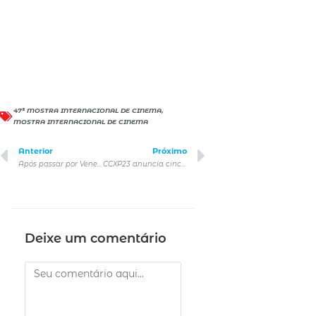
47ª MOSTRA INTERNACIONAL DE CINEMA
,
MOSTRA INTERNACIONAL DE CINEMA
Anterior
Próximo
Após passar por Veneza, documentário O POSTO AVANÇADO estreia no Festival do Rio e na Mostra Internacional de São Paulo
CCXP23 anuncia cinco novos quadrinistas para o Artists’ Valley by Bis
Deixe um comentário