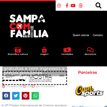
Quem somos
Contato
diversão e cultura
viagem
novidades
descontos
47ª Mostra tem sessões
gratuitas e com ingressos a
preços populares
Parceiros
17 outubro 2023
13:35
sem comentários
A 47ª Mostra Internacional de Cinema acontece