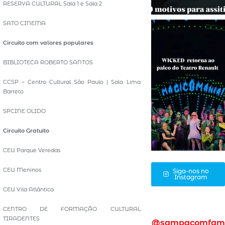
RESERVA CULTURAL Sala 1 e Sala 2
SATO CINEMA
Circuito com valores populares
BIBLIOTECA ROBERTO SANTOS
CCSP – Centro Cultural São Paulo | Sala Lima
Barreto
SPCINE OLIDO
Circuito Gratuito
CEU Parque Veredas
CEU Meninos
Siga-nos no
Instagram
CEU Vila Atlântica
CENTRO DE FORMAÇÃO CULTURAL
TIRADENTES
@sampacomfam