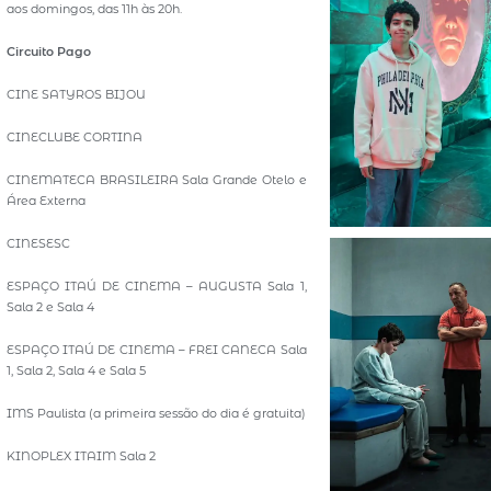
aos domingos, das 11h às 20h.
Circuito Pago
CINE SATYROS BIJOU
CINECLUBE CORTINA
CINEMATECA BRASILEIRA Sala Grande Otelo e
Área Externa
CINESESC
ESPAÇO ITAÚ DE CINEMA – AUGUSTA Sala 1,
Sala 2 e Sala 4
ESPAÇO ITAÚ DE CINEMA – FREI CANECA Sala
1, Sala 2, Sala 4 e Sala 5
IMS Paulista (a primeira sessão do dia é gratuita)
KINOPLEX ITAIM Sala 2