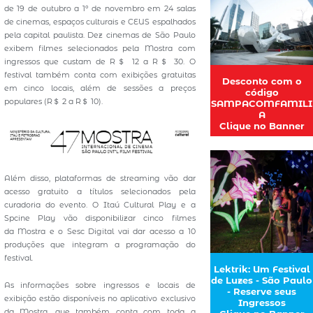
de 19 de outubro a 1º de novembro em 24 salas
de cinemas, espaços culturais e CEUS espalhados
pela capital paulista. Dez cinemas de São Paulo
exibem filmes selecionados pela Mostra com
ingressos que custam de R＄ 12 a R＄ 30. O
festival também conta com exibições gratuitas
Desconto com o
em cinco locais, além de sessões a preços
código
populares (R＄ 2 a R＄ 10).
SAMPACOMFAMILI
A
Clique no Banner
Além disso, plataformas de streaming vão dar
acesso gratuito a títulos selecionados pela
curadoria do evento. O Itaú Cultural Play e a
Spcine Play vão disponibilizar cinco filmes
da Mostra e o Sesc Digital vai dar acesso a 10
produções que integram a programação do
festival.
Lektrik: Um Festival
de Luzes - São Paulo
As informações sobre ingressos e locais de
- Reserve seus
exibição estão disponíveis no aplicativo exclusivo
Ingressos
da Mostra, que também conta com toda a