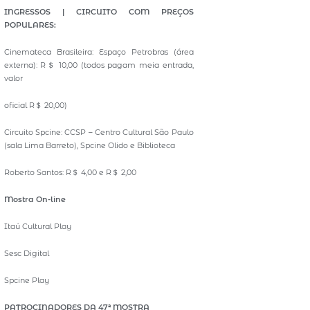
INGRESSOS | CIRCUITO COM PREÇOS
POPULARES:
Cinemateca Brasileira: Espaço Petrobras (área
externa): R＄ 10,00 (todos pagam meia entrada,
valor
oficial R＄ 20,00)
Circuito Spcine: CCSP – Centro Cultural São Paulo
(sala Lima Barreto), Spcine Olido e Biblioteca
Roberto Santos: R＄ 4,00 e R＄ 2,00
Mostra On-line
Itaú Cultural Play
Sesc Digital
Spcine Play
PATROCINADORES DA 47ª MOSTRA