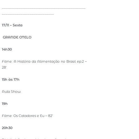
_____________________________________________
____________________________
17/11 – Sexta
GRANDE OTELO
14h30
Filme: A História da Alimentação no Brasil ep.2 –
28′
15h às 17h
Aula Show
19h
Filme: Os Catadores e Eu – 82’
20h30