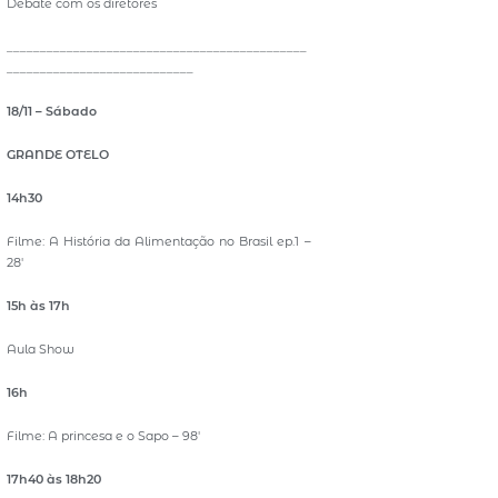
Debate com os diretores
_____________________________________________
____________________________
18/11 – Sábado
GRANDE OTELO
14h30
Filme: A História da Alimentação no Brasil ep.1 –
28′
15h às 17h
Aula Show
16h
Filme: A princesa e o Sapo – 98′
17h40 às 18h20