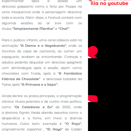
experimentar após a sessão um
ilia no youtube
delicioso gazpacho como o feito por Peppa na
cena inesquecível onde a personagem descreve
toda a receita. Além disso, o Festival contará com
algumas sessões ao ar livre com os
títulos
“Simplesmente Martha”
e
“Chef”
.
Para o público infantil, uma cena clássica está na
animação
“A Dama e o Vagabundo”
, onde os
focinhos do casal de cachorros, ao comer um
espaguete, acabam se encontrando. Crianças e
adultos poderão degustar um delicioso spaghetti
com almôndegas após a sessão, assim como
chocolates com frutas, após a “
A Fantástica
Fábrica de Chocolate”
e deliciosas tostadas da
Tiana, após
“A Princesa e o Sapo”.
Ainda dentre os pratos principais, a programação
oferece títulos potentes e de cunho mais político,
como “
Os Catadores e Eu”
de 2000, onde
a diretora Agnès Varda aborda assuntos como o
desperdício e a fome, em meio a dramas
humanos. Outro bom exemplo é
“O Poço”
,
originalmente espanhol ,
“El Hoyo”
de Galder