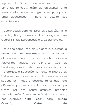
regiões do Brasil (mandioca, milho crioulo,
pimentas, feijões…), além de apresentar uma
receita relacionada ao ingrediente principal e
uma degustação – para o deleite dos
espectadores!
As convidadas para ministrar as aulas são: Aline
Guedes, Patty Durães, a líder indígena Jerá
Guarani, Angelita Gonzaga e Graziela Tavares.
Neste ano, como inebriante digestivo, a curadoria
ainda traz um importante ciclo de debates
abordando quatro temas contemporâneos
relevantes ligados ao alimento: Cozinhas
Solidárias; Consumo de Ultraprocessados; Uso de
Agrotóxicos e Educação Alimentar e Nutricional.
Todas as discussões partem de uma cuidadosa
seleção de filmes e documentários que têm
diferentes perspectivas sobre os temas e que
visam pôr em pauta assuntos urgentes
para discussão. Após a exibição de títulos como,
por exemplo,
“Big Food”
,
“Um Mundo
Obeso”
,
“Antes do