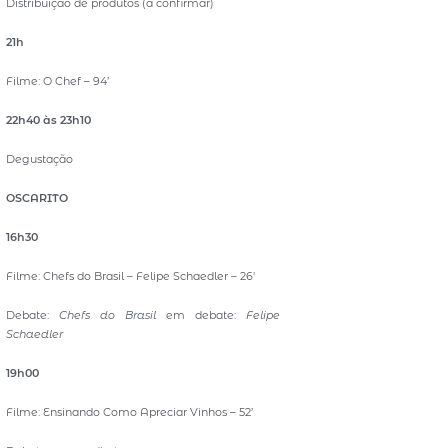
Distribuição de produtos (a confirmar)
21h
Filme: O Chef – 94’
22h40 às 23h10
Degustação
OSCARITO
16h30
Filme: Chefs do Brasil – Felipe Schaedler – 26′
Debate:
Chefs do Brasil
em debate:
Felipe
Schaedler
19h00
Filme: Ensinando Como Apreciar Vinhos – 52’