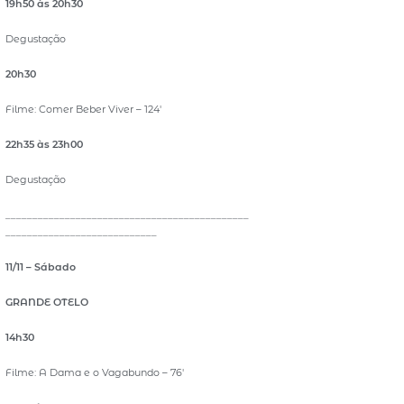
19h50 às 20h30
Degustação
20h30
Filme: Comer Beber Viver – 124′
22h35 às 23h00
Degustação
_____________________________________________
____________________________
11/11 – Sábado
GRANDE OTELO
14h30
Filme: A Dama e o Vagabundo – 76′