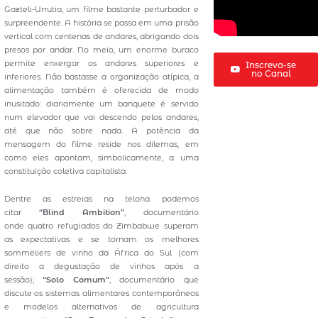
Gazteli-Urrutia, um filme bastante perturbador e
surpreendente. A história se passa em uma prisão
vertical com centenas de andares, abrigando dois
presos por andar. No meio, um enorme buraco
permite enxergar os andares superiores e
Inscreva-se
no Canal
inferiores. Não bastasse a organização atípica, a
alimentação também é oferecida de modo
inusitado: diariamente um banquete é servido
num elevador que vai descendo pelos andares,
até que não sobre nada. A potência da
mensagem do filme reside nos dilemas, em
como eles apontam, simbolicamente, a uma
constituição coletiva capitalista.
Dentre as estreias na telona podemos
citar
“Blind Ambition”
, documentário
onde quatro refugiados do Zimbabwe superam
as expectativas e se tornam os melhores
sommeliers de vinho da África do Sul (com
direito a degustação de vinhos após a
sessão);
“Solo Comum”
, documentário que
discute os sistemas alimentares contemporâneos
e modelos alternativos de agricultura