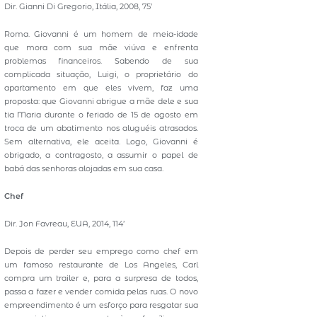
Dir. Gianni Di Gregorio, Itália, 2008, 75’
Roma. Giovanni é um homem de meia-idade
que mora com sua mãe viúva e enfrenta
problemas financeiros. Sabendo de sua
complicada situação, Luigi, o proprietário do
apartamento em que eles vivem, faz uma
proposta: que Giovanni abrigue a mãe dele e sua
tia Maria durante o feriado de 15 de agosto em
troca de um abatimento nos aluguéis atrasados.
Sem alternativa, ele aceita. Logo, Giovanni é
obrigado, a contragosto, a assumir o papel de
babá das senhoras alojadas em sua casa.
Chef
Dir. Jon Favreau, EUA, 2014, 114’
Depois de perder seu emprego como chef em
um famoso restaurante de Los Angeles, Carl
compra um trailer e, para a surpresa de todos,
passa a fazer e vender comida pelas ruas. O novo
empreendimento é um esforço para resgatar sua