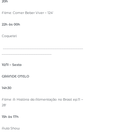
20h
Filme: Comer Beber Viver – 124’
22h às 00h
Coquetel
_____________________________________________
____________________________
10/11 – Sexta
GRANDE OTELO
14h30
Filme: A História da Alimentação no Brasil ep.11 –
28′
15h às 17h
Aula Show