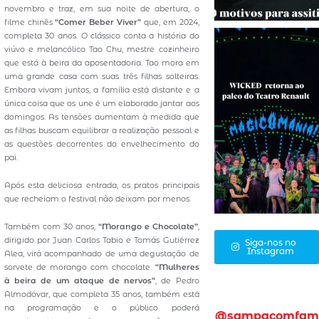
novembro e traz, em sua noite de abertura, o
filme chinês
“Comer Beber Viver”
que, em 2024,
completa 30 anos. O clássico conta a história do
viúvo e melancólico Tao Chu, mestre cozinheiro
que está à beira da aposentadoria. Tao mora em
uma grande casa com suas três filhas solteiras.
Embora vivam juntos, a família está distante e a
única coisa que os une é um elaborado jantar aos
domingos. As tensões aumentam à medida que
as filhas buscam equilibrar a realização pessoal e
as questões decorrentes do envelhecimento do
pai.
Após esta deliciosa entrada, os pratos principais
que recheiam o festival não deixam por menos.
Também com 30 anos,
“Morango e Chocolate”
,
dirigido por Juan Carlos Tabio e Tomás Gutiérrez
Siga-nos no
Instagram
Alea, virá acompanhado de uma degustação de
sorvete de morango com chocolate.
“Mulheres
à beira de um ataque de nervos”
, de Pedro
Almodóvar, que completa 35 anos, também está
na programação e o público poderá
@sampacomfam