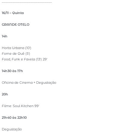
____________________________
16/11 – Quinta
GRANDE OTELO
14h
Horta Urbana (10′)
Fome de Quê (5′)
Food, Funk e Favela (13′) 29′
14h30 às 17h
Oficina de Cinema + Degustação
20h
Filme: Soul Kitchen 99′
21h40 às 22h10
Degustação