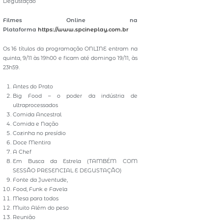
Degustação
Filmes Online na
Plataforma
https://www.spcineplay.com.br
Os 16 títulos da programação ONLINE entram na
quinta, 9/11 às 19h00 e ficam até domingo 19/11, às
23h59.
Antes do Prato
Big Food – o poder da indústria de
ultraprocessados
Comida Ancestral
Comida e Nação
Cozinha no presídio
Doce Mentira
A Chef
Em Busca da Estrela (TAMBÉM COM
SESSÃO PRESENCIAL E DEGUSTAÇÃO)
Fonte da Juventude,
Food, Funk e Favela
Mesa para todos
Muito Além do peso
Reunião