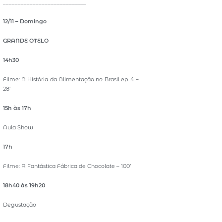
____________________________
12/11 – Domingo
GRANDE OTELO
14h30
Filme: A História da Alimentação no Brasil ep. 4 –
28′
15h às 17h
Aula Show
17h
Filme: A Fantástica Fábrica de Chocolate – 100’
18h40 às 19h20
Degustação