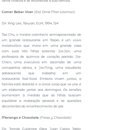
verve criativa e se reconectar à sua família.
Comer Beber Viver
(Eat Drink Man Woman)
Dir. Ang Lee, Taiwan, EUA, 1994, 124’
Tao Chu, o mestre cozinheiro semiaposentado de
um grande restaurante em Taipei, é um viúvo
melancólico que mora em uma grande casa
com suas três filhas solteiras: Jia-Jen, uma
professora de química de coração partido; Jia-
Chien, uma executiva em ascensão de uma
companhia aérea, e Jia-Ning, uma estudante
adolescente que trabalha em um
restaurante
fast-food
. Embora vivam juntos, a
família está distante e a única coisa que os une é
um elaborado jantar aos domingos. As tensões
aumentam à medida que as filhas buscam
equilibrar a realização pessoal e as questões
decorrentes do envelhecimento do pai.
Morango e Chocolate
(Fresa y Chocolate)
Dir. Tomás Gutiérrez Alea, Juan Carlos Tabío,