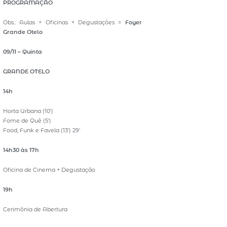
PROGRAMAÇÃO
Obs.: Aulas + Oficinas + Degustações =
Foyer
Grande Otelo
09/11 – Quinta
GRANDE OTELO
14h
Horta Urbana (10′)
Fome de Quê (5′)
Food, Funk e Favela (13′) 29′
14h30 às 17h
Oficina de Cinema + Degustação
19h
Cerimônia de Abertura