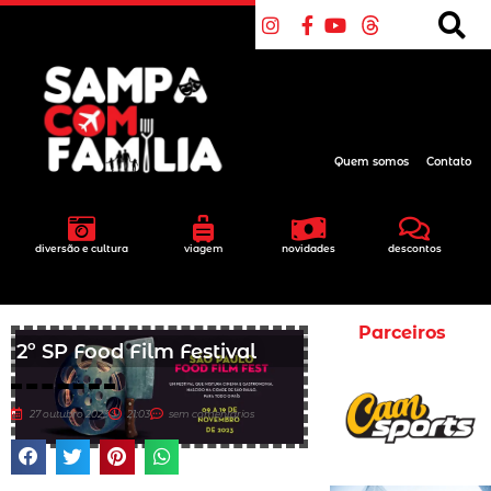
Quem somos
Contato
diversão e cultura
viagem
novidades
descontos
Parceiros
2º SP Food Film Festival
27 outubro 2023
21:03
sem comentários