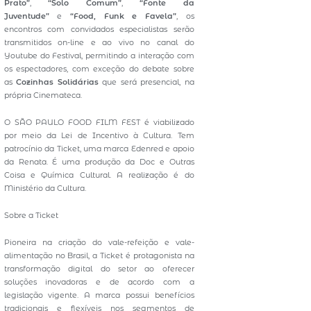
Prato”
,
“Solo
Comum”
,
“Fonte da
Juventude”
e
“Food, Funk e Favela”
, os
encontros com convidados especialistas serão
transmitidos on-line e ao vivo no canal do
Youtube do Festival, permitindo a interação com
os espectadores, com exceção do debate sobre
as
Cozinhas Solidárias
que será presencial, na
própria Cinemateca.
O SÃO PAULO FOOD FILM FEST é viabilizado
por meio da Lei de Incentivo à Cultura. Tem
patrocínio da Ticket, uma marca Edenred e apoio
da Renata. É uma produção da Doc e Outras
Coisa e Química Cultural. A realização é do
Ministério da Cultura.
Sobre a Ticket
Pioneira na criação do vale-refeição e vale-
alimentação no Brasil, a Ticket é protagonista na
transformação digital do setor ao oferecer
soluções inovadoras e de acordo com a
legislação vigente. A marca possui benefícios
tradicionais e flexíveis nos segmentos de