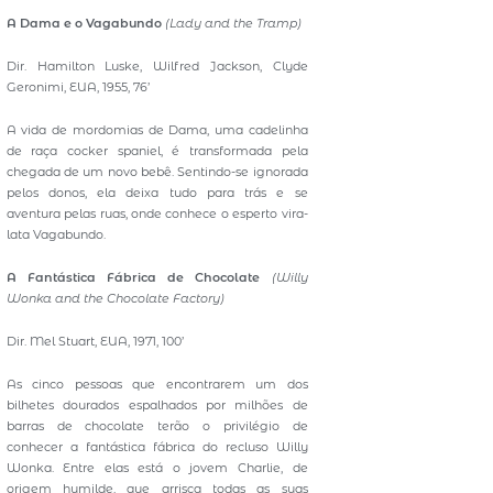
A Dama e o Vagabundo
(Lady and the Tramp)
Dir. Hamilton Luske, Wilfred Jackson, Clyde
Geronimi, EUA, 1955, 76’
A vida de mordomias de Dama, uma cadelinha
de raça cocker spaniel, é transformada pela
chegada de um novo bebê. Sentindo-se ignorada
pelos donos, ela deixa tudo para trás e se
aventura pelas ruas, onde conhece o esperto vira-
lata Vagabundo.
A Fantástica Fábrica de Chocolate
(
Willy
Wonka and the Chocolate Factory)
Dir. Mel Stuart, EUA, 1971, 100’
As cinco pessoas que encontrarem um dos
bilhetes dourados espalhados por milhões de
barras de chocolate terão o privilégio de
conhecer a fantástica fábrica do recluso Willy
Wonka. Entre elas está o jovem Charlie, de
origem humilde, que arrisca todas as suas