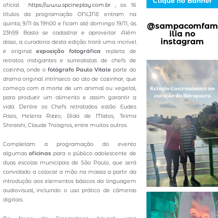
Clique no Banner
oficial
https://www.spcineplay.com.br
, os 16
títulos da programação ONLINE entram na
quinta, 9/11 às 19h00 e ficam até domingo 19/11, às
@sampacomfam
ilia no
23h59. Basta se cadastrar e aproveitar. Além
instagram
disso, a curadoria desta edição trará uma incrível
e original
exposição fotográfica
repleta de
retratos instigantes e surrealistas de chefs de
cozinha, onde o
fotógrafo Paulo Vitale
parte do
drama original intrínseco ao ato de cozinhar, que
começa com a morte de um animal ou vegetal,
para produzir um alimento e assim garantir a
vida. Dentre os Chefs retratados estão Eudes
Assis, Helena Rizzo, Iêda de Matos, Telma
Shiraishi, Claude Troisgros, entre muitos outros.
Completam a programação do evento
algumas
oficinas
para o público adolescente de
duas escolas municipais de São Paulo, que será
convidado a colocar a mão na massa a partir da
introdução aos elementos básicos da linguagem
audiovisual, incluindo o uso prático de câmeras
digitais.