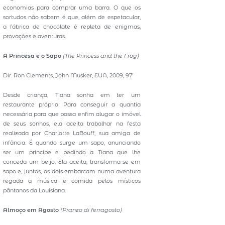
economias para comprar uma barra. O que os
sortudos não sabem é que, além de espetacular,
a fábrica de chocolate é repleta de enigmas,
provações e aventuras.
A Princesa e o Sapo
(The Princess and the Frog)
Dir. Ron Clements, John Musker, EUA, 2009, 97’
Desde criança, Tiana sonha em ter um
restaurante próprio. Para conseguir a quantia
necessária para que possa enfim alugar o imóvel
de seus sonhos, ela aceita trabalhar na festa
realizada por Charlotte LaBouff, sua amiga de
infância. É quando surge um sapo, anunciando
ser um príncipe e pedindo a Tiana que lhe
conceda um beijo. Ela aceita, transforma-se em
sapo e, juntos, os dois embarcam numa aventura
regada a música e comida pelos místicos
pântanos da Louisiana.
Almoço em Agosto
(
Pranzo di ferragosto)