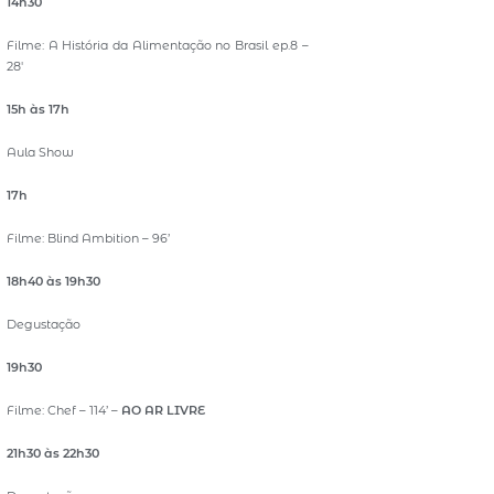
14h30
Filme: A História da Alimentação no Brasil ep.8 –
28′
15h às 17h
Aula Show
17h
Filme: Blind Ambition – 96’
18h40 às 19h30
Degustação
19h30
Filme: Chef – 114’ –
AO AR LIVRE
21h30 às 22h30