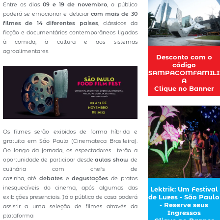
Entre os dias
09 e 19 de novembro
, o público
poderá se emocionar e deliciar
com mais de 30
filmes de 14 diferentes países
, clássicos da
ficção e documentários contemporâneos ligados
à comida, à cultura e aos sistemas
agroalimentares.
Desconto com o
código
SAMPACOMFAMILI
A
Clique no Banner
Os filmes serão exibidos de forma híbrida e
gratuita em São Paulo (Cinemateca Brasileira).
Ao longo da jornada, os espectadores terão a
oportunidade de participar desde
aulas show
de
culinária com chefs de
cozinha, até
debates
e
degustações
de pratos
inesquecíveis do cinema, após algumas das
Lektrik: Um Festival
de Luzes - São Paulo
exibições presenciais. Já o público de casa poderá
- Reserve seus
assistir a uma seleção de filmes através da
Ingressos
plataforma