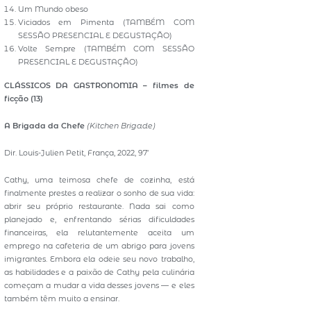
Um Mundo obeso
Viciados em Pimenta (TAMBÉM COM
SESSÃO PRESENCIAL E DEGUSTAÇÃO)
Volte Sempre (TAMBÉM COM SESSÃO
PRESENCIAL E DEGUSTAÇÃO)
CLÁSSICOS DA GASTRONOMIA – filmes de
ficção (13)
A Brigada da Chefe
(Kitchen Brigade)
Dir. Louis-Julien Petit, França, 2022, 97’
Cathy, uma teimosa chefe de cozinha, está
finalmente prestes a realizar o sonho de sua vida:
abrir seu próprio restaurante. Nada sai como
planejado e, enfrentando sérias dificuldades
financeiras, ela relutantemente aceita um
emprego na cafeteria de um abrigo para jovens
imigrantes. Embora ela odeie seu novo trabalho,
as habilidades e a paixão de Cathy pela culinária
começam a mudar a vida desses jovens — e eles
também têm muito a ensinar.