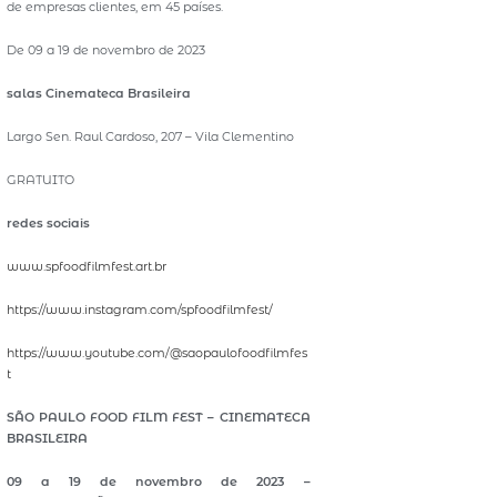
de empresas clientes, em 45 países.
De 09 a 19 de novembro de 2023
salas
Cinemateca Brasileira
Largo Sen. Raul Cardoso, 207 – Vila Clementino
GRATUITO
redes sociais
www.spfoodfilmfest.art.br
https://www.instagram.com/spfoodfilmfest/
https://www.youtube.com/@saopaulofoodfilmfes
t
SÃO PAULO FOOD FILM FEST – CINEMATECA
BRASILEIRA
09 a 19 de novembro de 2023 –