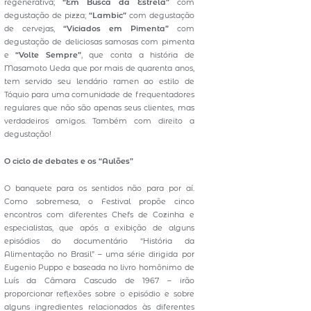
regenerativa;
“Em Busca da Estrela”
com
degustação de pizza;
“Lambic”
com degustação
de cervejas,
“Viciados em Pimenta”
com
degustação de deliciosas samosas com pimenta
e
“Volte Sempre”
, que conta a história de
Masamoto Ueda que por mais de quarenta anos,
tem servido seu lendário ramen ao estilo de
Tóquio para uma comunidade de frequentadores
regulares que não são apenas seus clientes, mas
verdadeiros amigos. Também com direito a
degustação!
O ciclo de debates e os “Aulões”
O banquete para os sentidos não para por aí.
Como sobremesa, o Festival propõe cinco
encontros com diferentes Chefs de Cozinha e
especialistas, que após a exibição de alguns
episódios do documentário “História da
Alimentação no Brasil” – uma série dirigida por
Eugenio Puppo e baseada no livro homônimo de
Luís da Câmara Cascudo de 1967 – irão
proporcionar reflexões sobre o episódio e sobre
alguns ingredientes relacionados às diferentes