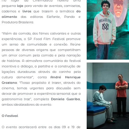
No foyer da Cinemateca haverá uma
pequena
loja
para venda de aventais, camisetas,
cadernos e
livros
que trazem a temática
do
alimento
das editoras Elefante, Panda e
Produtora Brasileira.
“Além da comida, dos filmes cativantes e outras
experiências, o SP Food Film Festival promove
um senso de comunidade e conexão. Reúne
pessoas de diversas origens que compartilham
um amor comum pela comida e pela narração
de histórias. A atmosfera comunitária do festival
incentiva o diálogo, a partilha e a construção de
ligações duradouras através do carinho pela
cultura alimentar”, conta
André Henrique
Graziano
. “Nosso propósito é trazer, através do
cinema, temas urgentes para discussão sem
deixar de promover a experiência sensorial que a
gastronomia traz”, completa
Daniela Guariba
,
ambos idealizadores do evento.
O Festival
O evento acontecerá entre os dias 09 e 19 de