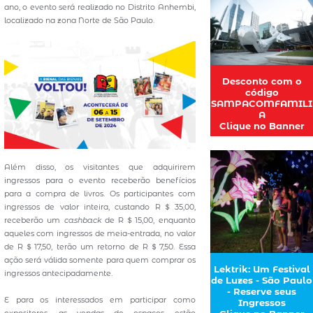
ano, o evento será realizado no Distrito Anhembi,
localizado na zona Norte de São Paulo.
Desconto com o
código
SAMPACOMFAMILI
A
Clique no Banner
Além disso, os visitantes que adquirirem
ingressos para o evento receberão benefícios
para a compra de livros. Os participantes com
ingressos de valor inteira, custando R＄35,00,
receberão um
cashback
de R＄15,00, enquanto
aqueles com ingressos de meia-entrada, no valor
de R＄17,50, terão um retorno de R＄7,50. Essa
ação será válida somente para quem comprar os
Lektrik: Um Festival
ingressos antecipadamente.
de Luzes - São Paulo
- Reserve seus
E para os interessados em participar como
Ingressos
expositores, as vendas de espaços estão