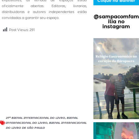
Clique no Banner
oficialmente abertas. Editoras, livrarias,
distribuidoras e autores independentes estão
@sampacomfam
convidados a garantir seu espaço.
ilia no
instagram
Post Views:
291
27ª BIENAL INTERNACIONAL DO LIVRO
,
BIENAL
INTERNACIONAL DO LIVRO
,
BIENAL INTERNACIONAL
DO LIVRO DE SÃO PAULO