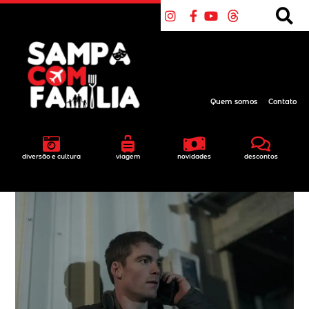
Quem somos
Contato
diversão e cultura
viagem
novidades
descontos