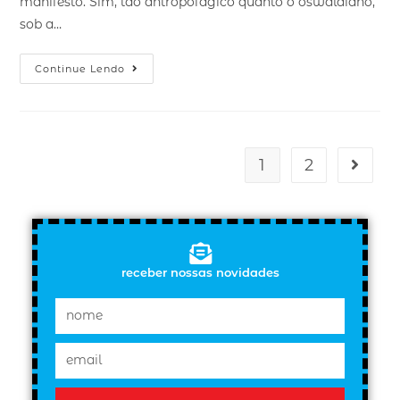
manifesto. Sim, tão antropofágico quanto o oswaldiano,
sob a…
Continue Lendo
1
2
receber nossas novidades