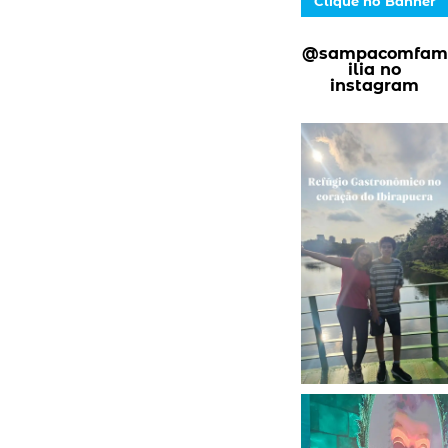
Clique no Banner
@sampacomfam
ilia no
instagram