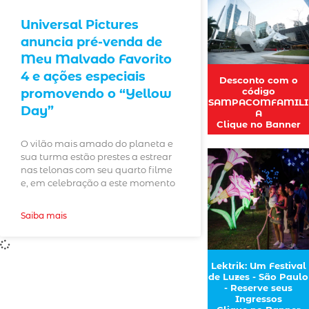
Universal Pictures
anuncia pré-venda de
Meu Malvado Favorito
4 e ações especiais
Desconto com o
código
promovendo o “Yellow
SAMPACOMFAMILI
Day”
A
Clique no Banner
O vilão mais amado do planeta e
sua turma estão prestes a estrear
nas telonas com seu quarto filme
e, em celebração a este momento
Saiba mais
Lektrik: Um Festival
de Luzes - São Paulo
- Reserve seus
Ingressos