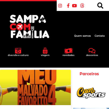
Quem somos
Contato
diversão e cultura
viagem
novidades
descontos
Parceiros