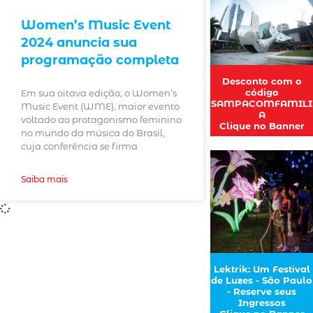
Women’s Music Event
2024 anuncia sua
programação completa
Desconto com o
código
Em sua oitava edição, o Women’s
SAMPACOMFAMILI
Music Event (WME), maior evento
A
voltado ao protagonismo feminino
Clique no Banner
no mundo da música do Brasil,
cuja conferência se firma
Saiba mais
Lektrik: Um Festival
de Luzes - São Paulo
- Reserve seus
Ingressos