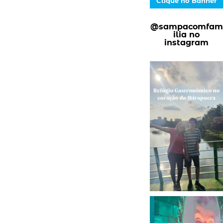
Clique no Banner
@sampacomfam
ilia no
instagram