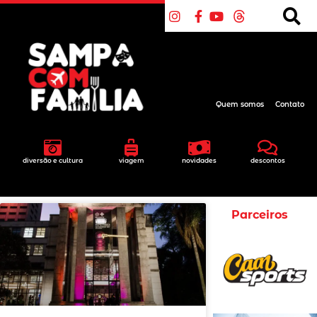
Quem somos
Contato
diversão e cultura
viagem
novidades
descontos
Parceiros