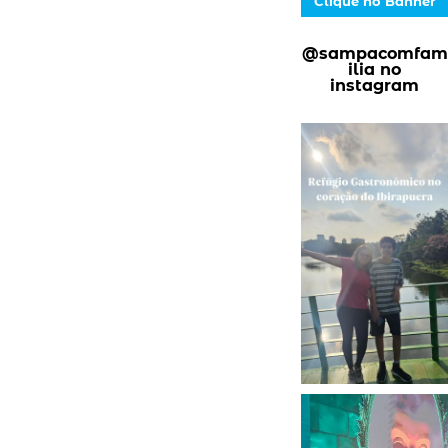
Clique no Banner
@sampacomfam
ilia no
instagram