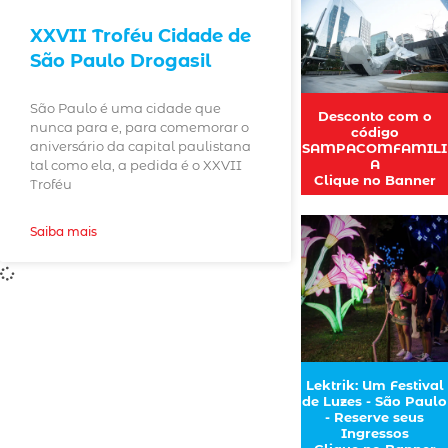
XXVII Troféu Cidade de
São Paulo Drogasil
São Paulo é uma cidade que
Desconto com o
nunca para e, para comemorar o
código
aniversário da capital paulistana
SAMPACOMFAMILI
A
tal como ela, a pedida é o XXVII
Clique no Banner
Troféu
Saiba mais
Lektrik: Um Festival
de Luzes - São Paulo
- Reserve seus
Ingressos