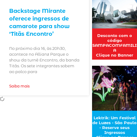
Backstage Mirante
oferece ingressos de
camarote para show
‘Titãs Encontro’
Desconto com o
código
SAMPACOMFAMILI
No próximo dia 16, às 20h30,
A
acontece no Allianz Parque o
Clique no Banner
show da turnê Encontro, da banda
Titãs. Os sete integrantes sobem
ao palco para
Saiba mais
Lektrik: Um Festival
de Luzes - São Paulo
- Reserve seus
Ingressos