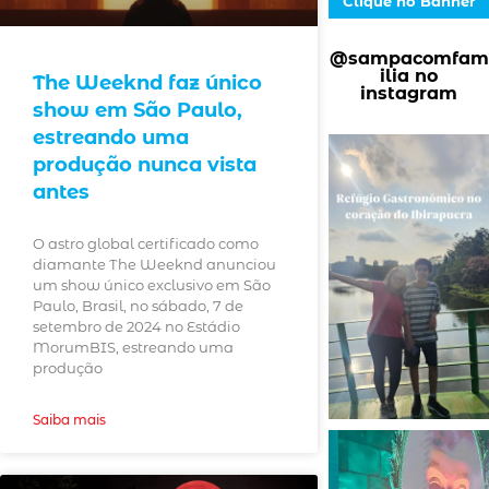
Clique no Banner
@sampacomfam
ilia no
The Weeknd faz único
instagram
show em São Paulo,
estreando uma
produção nunca vista
antes
O astro global certificado como
diamante The Weeknd anunciou
um show único exclusivo em São
Paulo, Brasil, no sábado, 7 de
setembro de 2024 no Estádio
MorumBIS, estreando uma
produção
Saiba mais