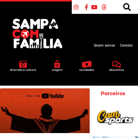
Quem somos
Contato
diversão e cultura
viagem
novidades
descontos
Parceiros