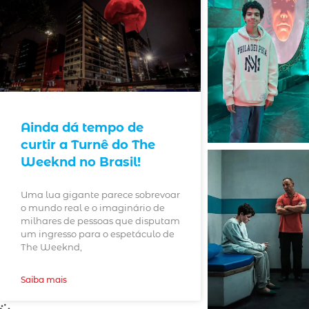
Ainda dá tempo de
curtir a Turnê do The
Weeknd no Brasil!
Uma lua gigante parece sobrevoar
o mundo real e o imaginário de
milhares de pessoas que disputam
um ingresso para o espetáculo de
The Weeknd,
Saiba mais