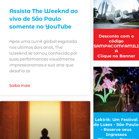
Assista The Weeknd ao
vivo de São Paulo
somente no YouTube
Desconto com o
código
Após uma turnê global esgotada
SAMPACOMFAMILI
nos últimos dois anos, The
A
Weeknd se tornou conhecido por
Clique no Banner
suas performances visualmente
impressionantes e sua arte que
desafia os
Saiba mais
Lektrik: Um Festival
de Luzes - São Paulo
- Reserve seus
Ingressos