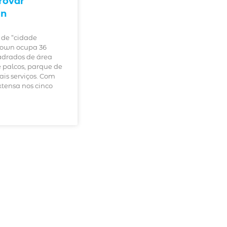
rovar
wn
de “cidade
Town ocupa 36
adrados de área
e palcos, parque de
ais serviços. Com
tensa nos cinco