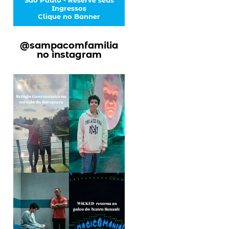
Ingressos
Clique no Banner
@sampacomfamilia
no instagram