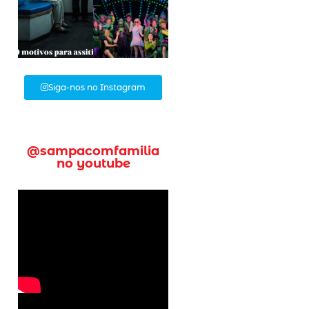
Siga-nos no Instagram
@sampacomfamilia
no youtube