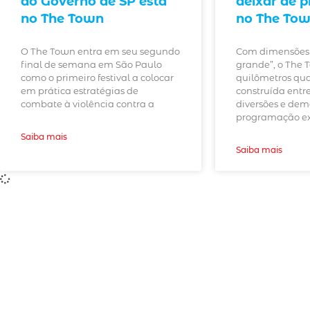
do Governo de SP está
deixar de p
no The Town
no The To
O The Town entra em seu segundo
Com dimensões 
final de semana em São Paulo
grande”, o The 
como o primeiro festival a colocar
quilômetros qu
em prática estratégias de
construída entr
combate à violência contra a
diversões e dem
programação ex
Saiba mais
Saiba mais