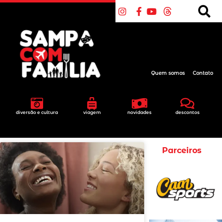
Quem somos
Contato
diversão e cultura
viagem
novidades
descontos
Parceiros