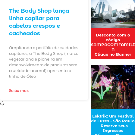
The Body Shop lança
linha capilar para
cabelos crespos e
cacheados
Desconto com o
código
SAMPACOMFAMILI
Ampliando o portfólio de cuidados
A
capilares, a The Body Shop (marca
Clique no Banner
vegetariana e pioneira em
desenvolvimento de produtos sem
crueldade animal) apresenta a
linha de Óleo
Saiba mais
Lektrik: Um Festival
de Luzes - São Paulo
- Reserve seus
Ingressos