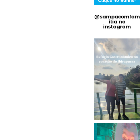
Clique no Banner
@sampacomfam
ilia no
instagram