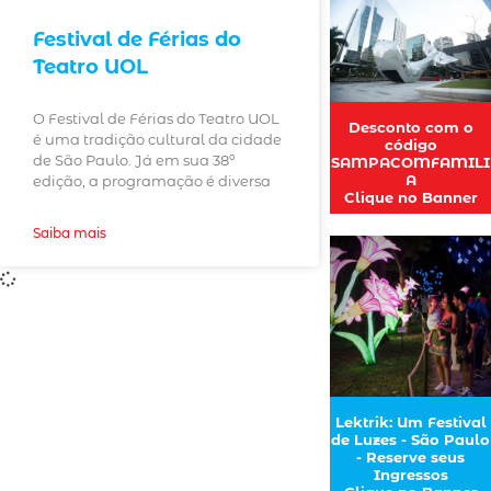
Festival de Férias do
Teatro UOL
O Festival de Férias do Teatro UOL
Desconto com o
é uma tradição cultural da cidade
código
de São Paulo. Já em sua 38º
SAMPACOMFAMILI
A
edição, a programação é diversa
Clique no Banner
Saiba mais
Lektrik: Um Festival
de Luzes - São Paulo
- Reserve seus
Ingressos