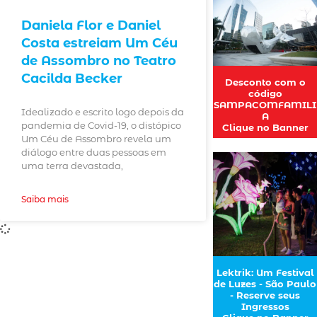
Daniela Flor e Daniel
Costa estreiam Um Céu
de Assombro no Teatro
Cacilda Becker
Desconto com o
código
SAMPACOMFAMILI
Idealizado e escrito logo depois da
A
pandemia de Covid-19, o distópico
Clique no Banner
Um Céu de Assombro revela um
diálogo entre duas pessoas em
uma terra devastada,
Saiba mais
Lektrik: Um Festival
de Luzes - São Paulo
- Reserve seus
Ingressos