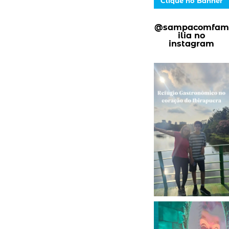
Clique no Banner
@sampacomfam
ilia no
instagram