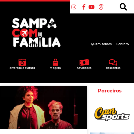
Quem somos
Contato
diversão e cultura
viagem
novidades
descontos
Parceiros