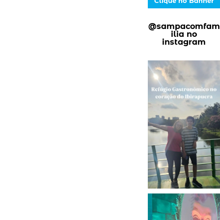
Clique no Banner
@sampacomfam
ilia no
instagram