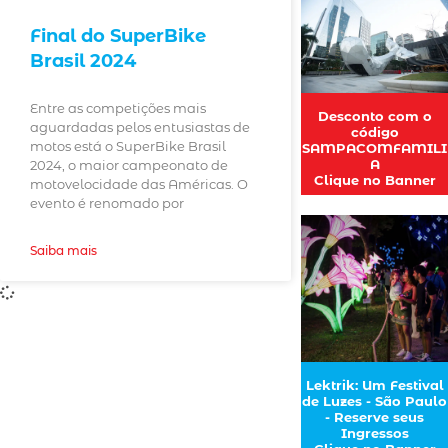
Final do SuperBike
Brasil 2024
Entre as competições mais
Desconto com o
aguardadas pelos entusiastas de
código
motos está o SuperBike Brasil
SAMPACOMFAMILI
A
2024, o maior campeonato de
Clique no Banner
motovelocidade das Américas. O
evento é renomado por
Saiba mais
Lektrik: Um Festival
de Luzes - São Paulo
- Reserve seus
Ingressos