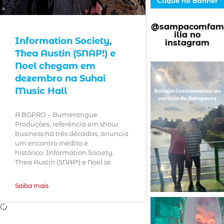
Clique no Banner
@sampacomfam
ilia no
Information Society,
instagram
Thea Austin (SNAP!) e
Noel chegam em
dezembro na Suhai
Music Hall
A BGPRO – Bumerangue
Produções, referência em show
business há três décadas, anuncia
um encontro inédito e
histórico: Information Society,
Thea Austin (SNAP!) e Noel se
Saiba mais