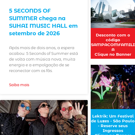
5 SECONDS OF
SUMMER chega na
SUHAI MUSIC HALL em
setembro de 2026
Desconto com o
código
SAMPACOMFAMILI
Após mais de dois anos, a espera
A
acabou: 5 Seconds of Summer está
Clique no Banner
de volta com música nova, muita
energia e a empolgação de se
reconectar com os fãs.
Saiba mais
Lektrik: Um Festival
de Luzes - São Paulo
- Reserve seus
Ingressos