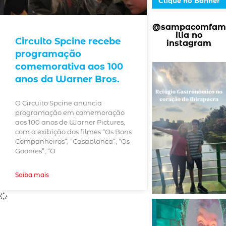
Clique no Banner
@sampacomfam
ilia no
Circuito Spcine recebe
instagram
programação
comemorativa aos 100
anos da Warner Bros.
O Circuito Spcine anuncia
programação em comemoração
aos 100 anos de Warner Pictures,
com a exibição dos filmes “Os Bons
Companheiros”, “Casablanca”, “Os
Goonies”, “O
Saiba mais