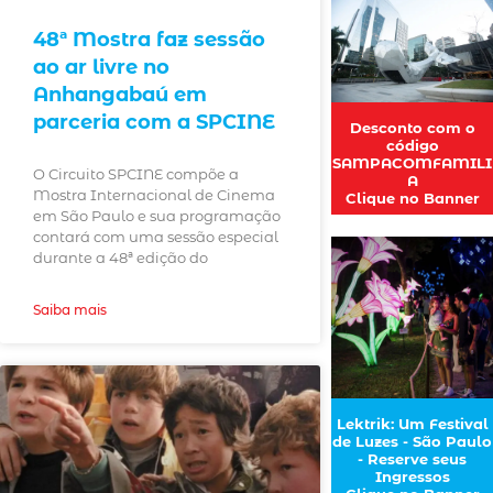
48ª Mostra faz sessão
ao ar livre no
Anhangabaú em
parceria com a SPCINE
Desconto com o
código
SAMPACOMFAMILI
O Circuito SPCINE compõe a
A
Mostra Internacional de Cinema
Clique no Banner
em São Paulo e sua programação
contará com uma sessão especial
durante a 48ª edição do
Saiba mais
Lektrik: Um Festival
de Luzes - São Paulo
- Reserve seus
Ingressos