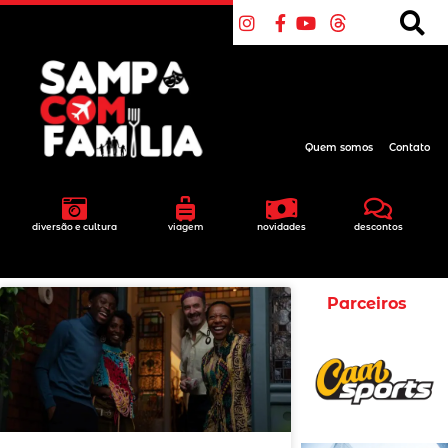
Quem somos
Contato
diversão e cultura
viagem
novidades
descontos
Parceiros