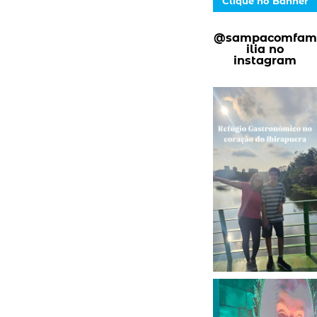
Clique no Banner
@sampacomfam
ilia no
instagram