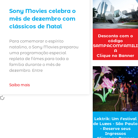
Sony Movies celebra o
mês de dezembro com
clássicos de Natal
Desconto com o
código
Para comemorar o espírito
SAMPACOMFAMILI
natalino, o Sony Movies preparou
A
uma programação especial
Clique no Banner
repleta de filmes para toda a
família durante o mês de
dezembro. Entre
Saiba mais
Lektrik: Um Festival
de Luzes - São Paulo
- Reserve seus
Ingressos