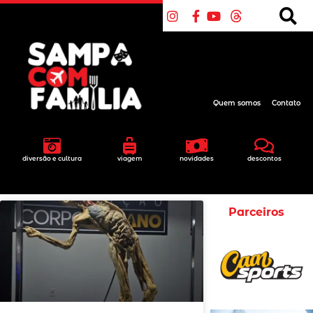
Quem somos
Contato
diversão e cultura
viagem
novidades
descontos
Parceiros