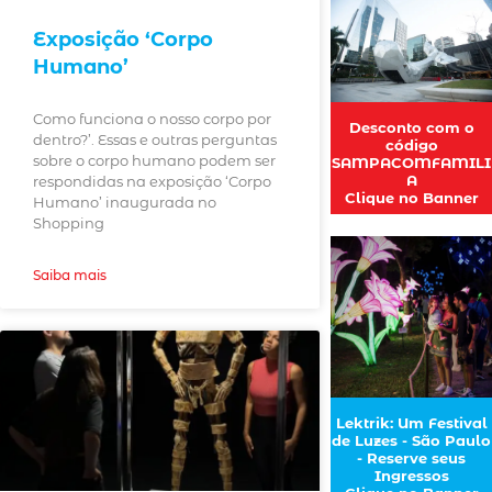
Exposição ‘Corpo
Humano’
Como funciona o nosso corpo por
Desconto com o
dentro?’. Essas e outras perguntas
código
sobre o corpo humano podem ser
SAMPACOMFAMILI
A
respondidas na exposição ‘Corpo
Clique no Banner
Humano’ inaugurada no
Shopping
Saiba mais
Lektrik: Um Festival
de Luzes - São Paulo
- Reserve seus
Ingressos