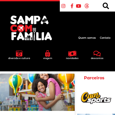
Quem somos
Contato
diversão e cultura
viagem
novidades
descontos
Parceiros