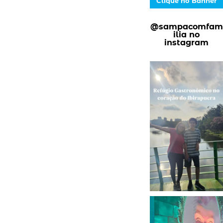
Clique no Banner
@sampacomfam
ilia no
instagram