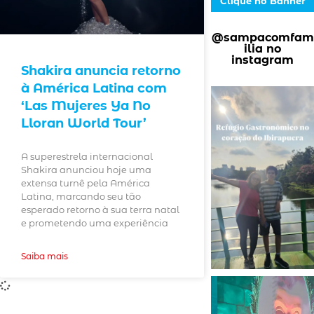
Clique no Banner
@sampacomfam
ilia no
instagram
Shakira anuncia retorno
à América Latina com
‘Las Mujeres Ya No
Lloran World Tour’
A superestrela internacional
Shakira anunciou hoje uma
extensa turnê pela América
Latina, marcando seu tão
esperado retorno à sua terra natal
e prometendo uma experiência
Saiba mais