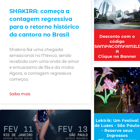
SHAKIRA: começa a
contagem regressiva
para o retorno histórico
da cantora no Brasil
Desconto com o
código
SAMPACOMFAMILI
Shakira fez uma chegada
A
sensacional no México, sendo
Clique no Banner
recebida com uma onda de amor
e entusiasmo de fãs e da mídia.
Agora, a contagem regressiva
começou
Saiba mais
Lektrik: Um Festival
de Luzes - São Paulo
- Reserve seus
Ingressos