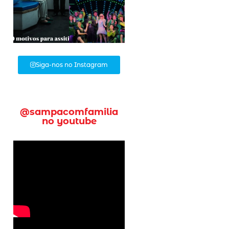
Siga-nos no Instagram
@sampacomfamilia
no youtube