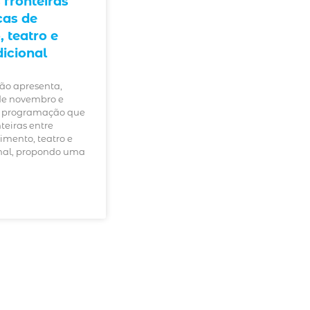
 fronteiras
cas de
 teatro e
dicional
ão apresenta,
de novembro e
 programação que
nteiras entre
imento, teatro e
onal, propondo uma