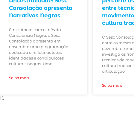
Ancestralidade: Sesc
percorre as
Consolação apresenta
entre técni
Narrativas Negras
movimento,
cultura tra
Em sintonia com o mês da
Consciência Negra, o Sesc
O Sesc Consolaç
Consolação apresenta em
entre os meses 
novembro uma programação
dezembro, uma
dedicada a refletir as lutas,
investiga as fro
identidades e contribuições
técnicas de mov
culturais negras. Uma
cultura tradici
articulação
Saiba mais
Saiba mais