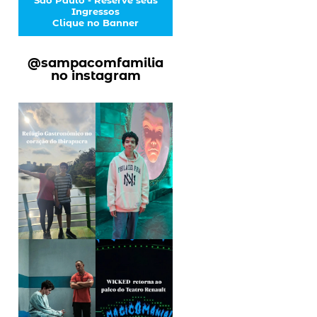
Ingressos
Clique no Banner
@sampacomfamilia
no instagram