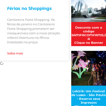
Férias no Shoppings
Cantareira Norte Shopping As
férias de janeiro no Cantareira
Desconto com o
Norte Shopping prometem ser
código
inesquecíveis com a nova atração
SAMPACOMFAMILI
infantil Aventura na África.
A
Instalada na praça
Clique no Banner
Saiba mais
Lektrik: Um Festival
de Luzes - São Paulo
- Reserve seus
Ingressos