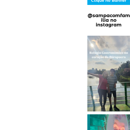
Clique no Banner
@sampacomfam
ilia no
instagram