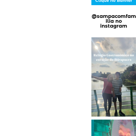
Clique no Banner
@sampacomfam
ilia no
instagram