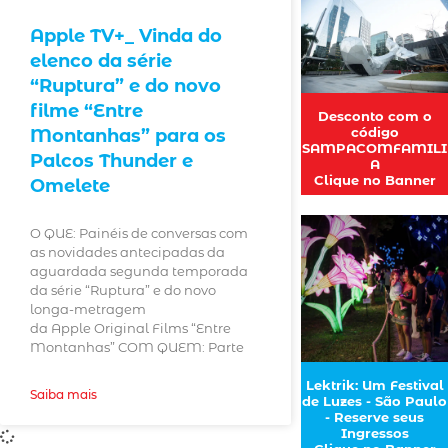
Apple TV+_ Vinda do
elenco da série
“Ruptura” e do novo
filme “Entre
Desconto com o
código
Montanhas” para os
SAMPACOMFAMILI
Palcos Thunder e
A
Clique no Banner
Omelete
O QUE: Painéis de conversas com
as novidades antecipadas da
aguardada segunda temporada
da série “Ruptura” e do novo
longa-metragem
da Apple Original Films “Entre
Montanhas” COM QUEM: Parte
Lektrik: Um Festival
Saiba mais
de Luzes - São Paulo
- Reserve seus
Ingressos