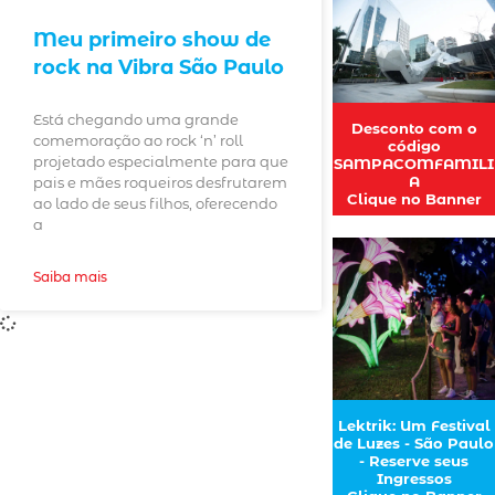
Meu primeiro show de
rock na Vibra São Paulo
Está chegando uma grande
Desconto com o
comemoração ao rock ‘n’ roll
código
projetado especialmente para que
SAMPACOMFAMILI
A
pais e mães roqueiros desfrutarem
Clique no Banner
ao lado de seus filhos, oferecendo
a
Saiba mais
Lektrik: Um Festival
de Luzes - São Paulo
- Reserve seus
Ingressos