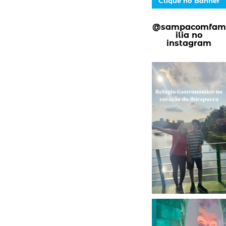
Clique no Banner
@sampacomfam
ilia no
instagram