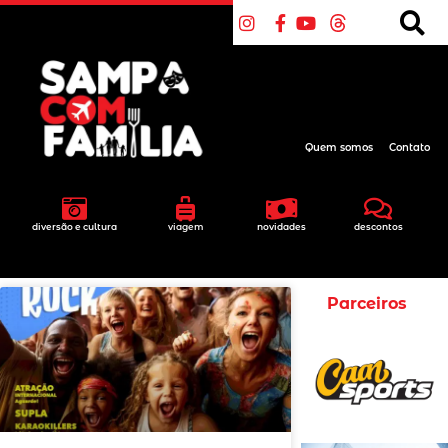
Quem somos
Contato
diversão e cultura
viagem
novidades
descontos
Parceiros