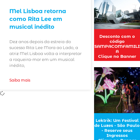
Mel Lisboa retorna
como Rita Lee em
musical inédito
Desconto com o
código
Dez anos depois da estreia do
SAMPACOMFAMILI
sucesso Rita Lee Mora ao Lado, a
A
atriz Mel Lisboa volta a interpretar
Clique no Banner
a roqueira-mor em um musical
inédito,
Saiba mais
Lektrik: Um Festival
de Luzes - São Paulo
- Reserve seus
Ingressos