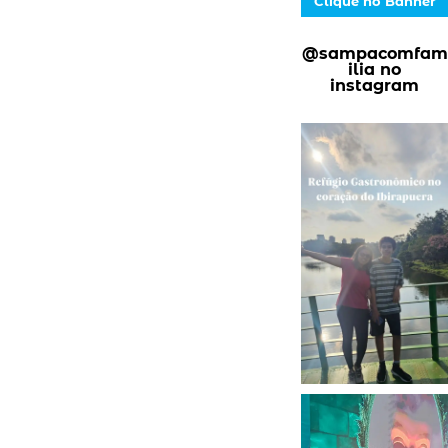
Clique no Banner
@sampacomfam
ilia no
instagram