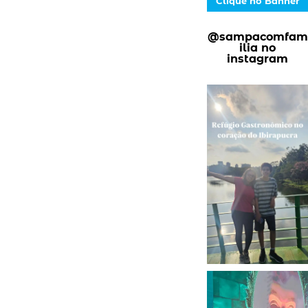
Clique no Banner
@sampacomfam
ilia no
instagram