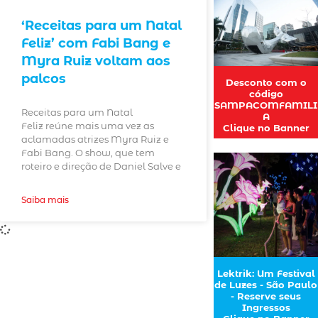
‘Receitas para um Natal
Feliz’ com Fabi Bang e
Myra Ruiz voltam aos
palcos
Desconto com o
código
SAMPACOMFAMILI
Receitas para um Natal
A
Feliz reúne mais uma vez as
Clique no Banner
aclamadas atrizes Myra Ruiz e
Fabi Bang. O show, que tem
roteiro e direção de Daniel Salve e
Saiba mais
Lektrik: Um Festival
de Luzes - São Paulo
- Reserve seus
Ingressos