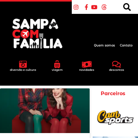
Quem somos
Contato
diversão e cultura
viagem
novidades
descontos
Parceiros