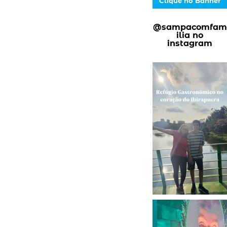
Clique no Banner
@sampacomfam
ilia no
instagram