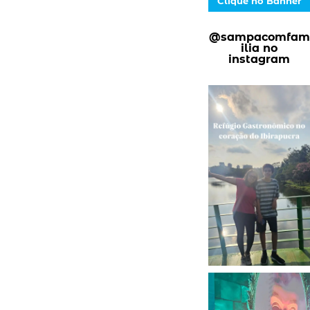
Clique no Banner
@sampacomfam
ilia no
instagram