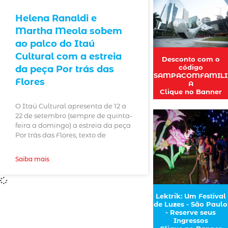
Helena Ranaldi e
Martha Meola sobem
ao palco do Itaú
Cultural com a estreia
Desconto com o
código
da peça Por trás das
SAMPACOMFAMILI
Flores
A
Clique no Banner
O Itaú Cultural apresenta de 12 a
22 de setembro (sempre de quinta-
feira a domingo) a estreia da peça
Por trás das Flores, texto de
Saiba mais
Lektrik: Um Festival
de Luzes - São Paulo
- Reserve seus
Ingressos