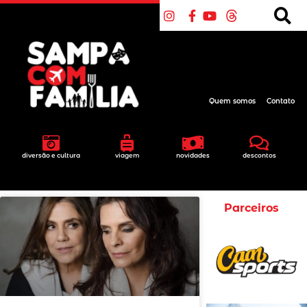
Quem somos
Contato
diversão e cultura
viagem
novidades
descontos
Parceiros