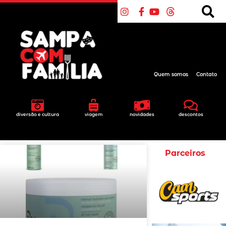
Quem somos
Contato
diversão e cultura
viagem
novidades
descontos
Parceiros