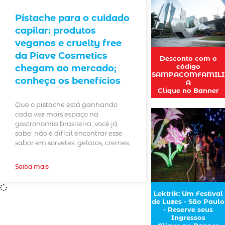
Pistache para o cuidado
capilar: produtos
veganos e cruelty free
da Piave Cosmetics
Desconto com o
código
chegam ao mercado;
SAMPACOMFAMILI
conheça os benefícios
A
Clique no Banner
Que o pistache está ganhando
cada vez mais espaço na
gastronomia brasileira, você já
sabe: não é difícil encontrar esse
sabor em sorvetes, gelatos, cremes,
Saiba mais
Lektrik: Um Festival
de Luzes - São Paulo
- Reserve seus
Ingressos