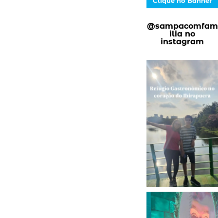
Clique no Banner
@sampacomfam
ilia no
instagram