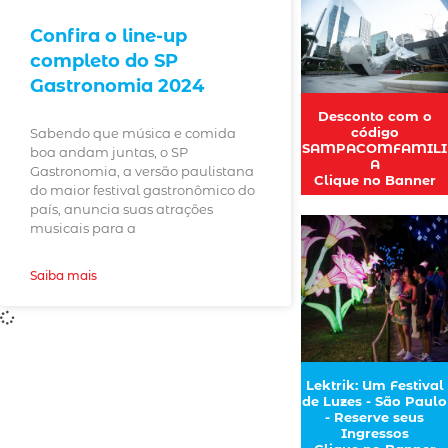
Confira o line-up
completo do SP
Gastronomia 2024
Desconto com o
código
Sabendo que música e comida
SAMPACOMFAMILI
boa andam juntas, o SP
A
Gastronomia, a versão paulistana
Clique no Banner
do maior festival gastronômico do
país, anuncia suas atrações
musicais para a
Saiba mais
Lektrik: Um Festival
de Luzes - São Paulo
- Reserve seus
Ingressos