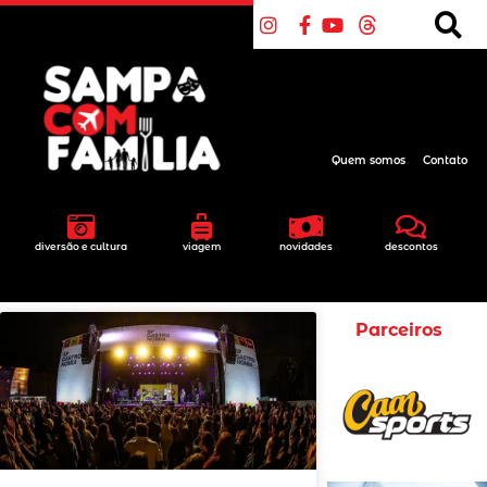
Quem somos
Contato
diversão e cultura
viagem
novidades
descontos
Parceiros