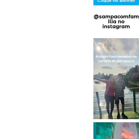
Clique no Banner
@sampacomfam
ilia no
instagram