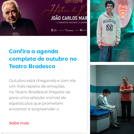
Confira a agenda
completa de outubro no
Teatro Bradesco
Outubro está chegando e com ele
um mês repleto de emoções
no Teatro Bradesco! Prepare-se
para uma seleção incrível de
espetáculos que prometem
encantar e surpreender o
Saiba mais