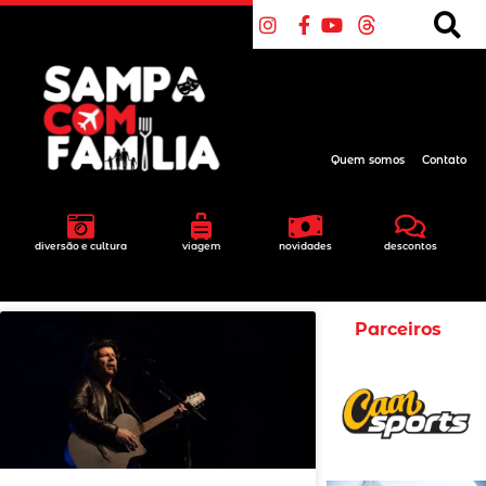
Quem somos
Contato
diversão e cultura
viagem
novidades
descontos
Parceiros