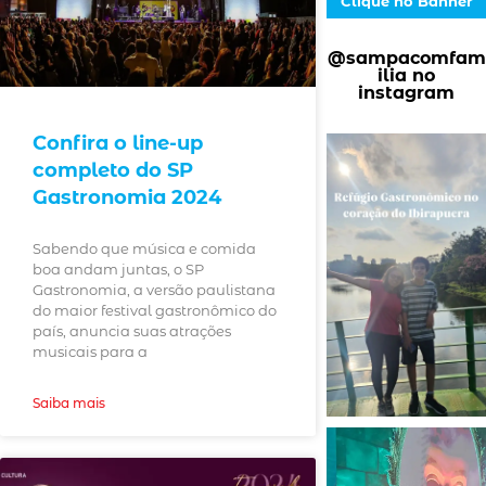
Clique no Banner
@sampacomfam
ilia no
instagram
Confira o line-up
completo do SP
Gastronomia 2024
Sabendo que música e comida
boa andam juntas, o SP
Gastronomia, a versão paulistana
do maior festival gastronômico do
país, anuncia suas atrações
musicais para a
Saiba mais