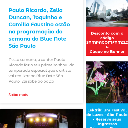
Paulo Ricardo, Zelia
Duncan, Toquinho e
Camilla Faustino estão
na programação da
Desconto com o
código
semana do Blue Note
SAMPACOMFAMILI
São Paulo
A
Clique no Banner
Nesta semana, o cantor Paulo
Ricardo faz o seu primeiro show da
temporada especial que o artista
vai realizar no Blue Note São
Paulo. Ele sobe ao palco
Saiba mais
Lektrik: Um Festival
de Luzes - São Paulo
- Reserve seus
Ingressos