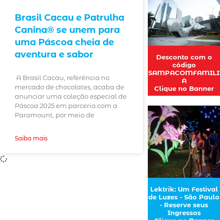
Brasil Cacau e Patrulha
Canina® se unem para
uma Páscoa cheia de
aventura e sabor
Desconto com o
código
SAMPACOMFAMILI
A Brasil Cacau, referência no
A
mercado de chocolates, acaba de
Clique no Banner
anunciar uma coleção especial de
Páscoa 2025 em parceria com a
Paramount, por meio de
Saiba mais
Lektrik: Um Festival
de Luzes - São Paulo
- Reserve seus
Ingressos