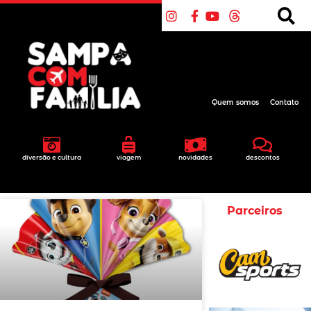
Quem somos
Contato
diversão e cultura
viagem
novidades
descontos
Parceiros