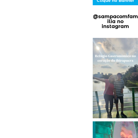
Clique no Banner
@sampacomfam
ilia no
instagram