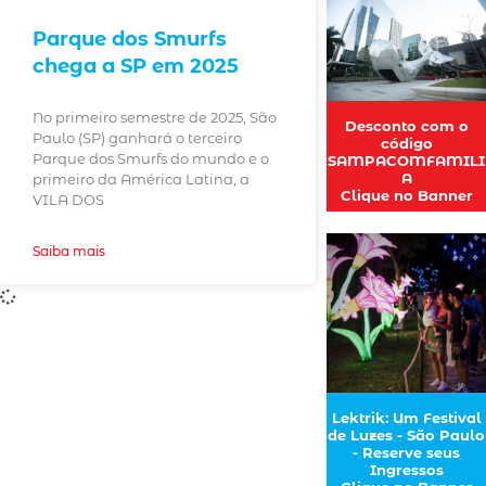
Parque dos Smurfs
chega a SP em 2025
No primeiro semestre de 2025, São
Desconto com o
Paulo (SP) ganhará o terceiro
código
Parque dos Smurfs do mundo e o
SAMPACOMFAMILI
A
primeiro da América Latina, a
Clique no Banner
VILA DOS
Saiba mais
Lektrik: Um Festival
de Luzes - São Paulo
- Reserve seus
Ingressos