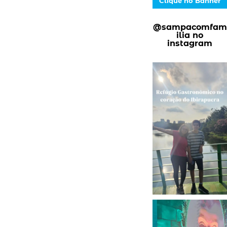
Clique no Banner
@sampacomfam
ilia no
instagram