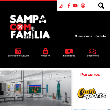
Quem somos
Contato
diversão e cultura
viagem
novidades
descontos
Parceiros