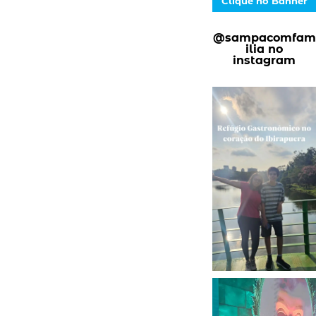
Clique no Banner
@sampacomfam
ilia no
instagram