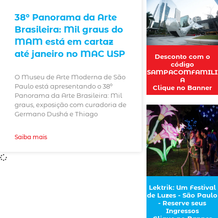
38º Panorama da Arte
Brasileira: Mil graus do
MAM está em cartaz
até janeiro no MAC USP
Desconto com o
código
SAMPACOMFAMILI
O Museu de Arte Moderna de São
A
Paulo está apresentando o 38º
Clique no Banner
Panorama da Arte Brasileira: Mil
graus, exposição com curadoria de
Germano Dushá e Thiago
Saiba mais
Lektrik: Um Festival
de Luzes - São Paulo
- Reserve seus
Ingressos