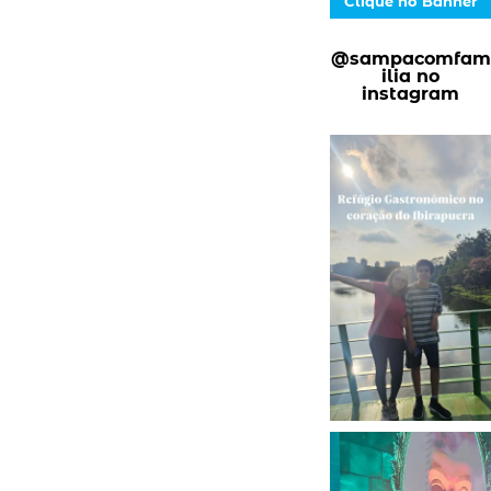
Clique no Banner
@sampacomfam
ilia no
instagram