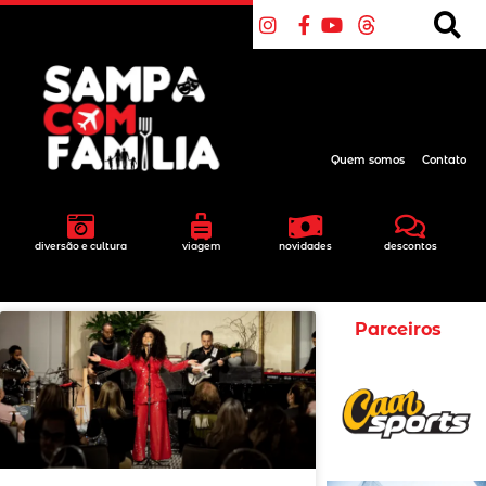
Quem somos
Contato
diversão e cultura
viagem
novidades
descontos
Parceiros