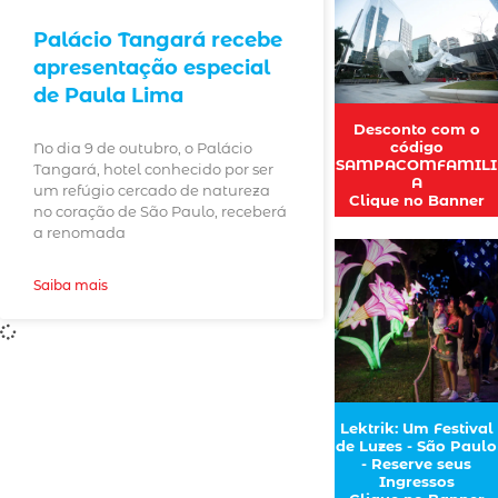
Palácio Tangará recebe
apresentação especial
de Paula Lima
Desconto com o
código
No dia 9 de outubro, o Palácio
SAMPACOMFAMILI
Tangará, hotel conhecido por ser
A
um refúgio cercado de natureza
Clique no Banner
no coração de São Paulo, receberá
a renomada
Saiba mais
Lektrik: Um Festival
de Luzes - São Paulo
- Reserve seus
Ingressos