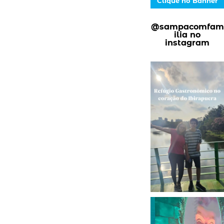
Clique no Banner
@sampacomfam
ilia no
instagram