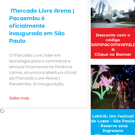
Mercado Livre Arena |
Pacaembu é
oficialmente
inaugurada em São
Desconto com o
código
Paulo
SAMPACOMFAMILI
A
Clique no Banner
O Mercado Livre, líder em
tecnologia para e-commerce e
serviços financeiros na América
Latina, anuncia a abertura oficial
da Mercado Livre Arena |
Pacaembu. A inauguração,
Saiba mais
Lektrik: Um Festival
de Luzes - São Paulo
- Reserve seus
Ingressos