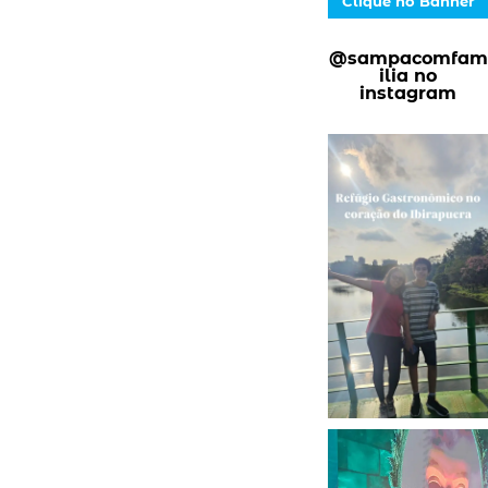
Clique no Banner
@sampacomfam
ilia no
instagram