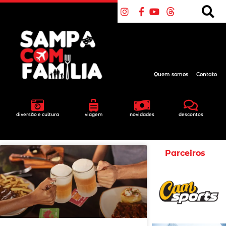
Quem somos
Contato
diversão e cultura
viagem
novidades
descontos
Parceiros