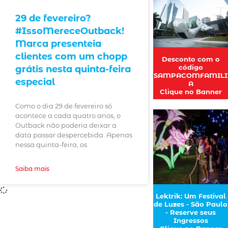
29 de fevereiro?
#IssoMereceOutback!
Marca presenteia
clientes com um chopp
Desconto com o
código
grátis nesta quinta-feira
SAMPACOMFAMILI
especial
A
Clique no Banner
Como o dia 29 de fevereiro só
acontece a cada quatro anos, o
Outback não poderia deixar a
data passar despercebida. Apenas
nessa quinta-feira, os
Saiba mais
Lektrik: Um Festival
de Luzes - São Paulo
- Reserve seus
Ingressos