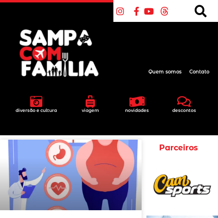
Quem somos
Contato
diversão e cultura
viagem
novidades
descontos
Parceiros