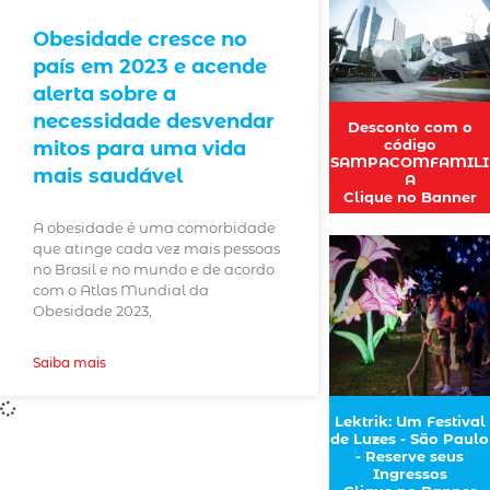
Obesidade cresce no
país em 2023 e acende
alerta sobre a
necessidade desvendar
Desconto com o
código
mitos para uma vida
SAMPACOMFAMILI
mais saudável
A
Clique no Banner
A obesidade é uma comorbidade
que atinge cada vez mais pessoas
no Brasil e no mundo e de acordo
com o Atlas Mundial da
Obesidade 2023,
Saiba mais
Lektrik: Um Festival
de Luzes - São Paulo
- Reserve seus
Ingressos