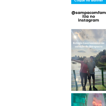
Clique no Banner
@sampacomfam
ilia no
instagram