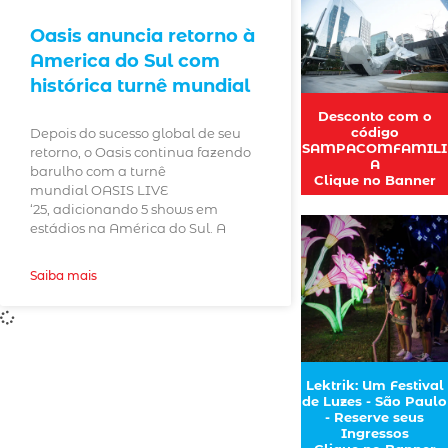
Oasis anuncia retorno à
America do Sul com
histórica turnê mundial
Desconto com o
código
Depois do sucesso global de seu
SAMPACOMFAMILI
retorno, o Oasis continua fazendo
A
barulho com a turnê
Clique no Banner
mundial OASIS LIVE
‘25, adicionando 5 shows em
estádios na América do Sul. A
Saiba mais
Lektrik: Um Festival
de Luzes - São Paulo
- Reserve seus
Ingressos