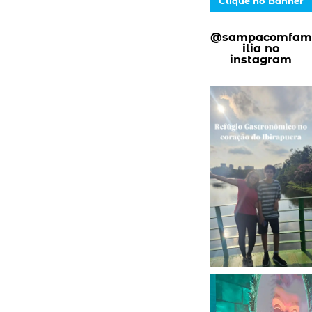
Clique no Banner
@sampacomfam
ilia no
instagram