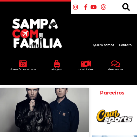
Quem somos
Contato
diversão e cultura
viagem
novidades
descontos
Parceiros