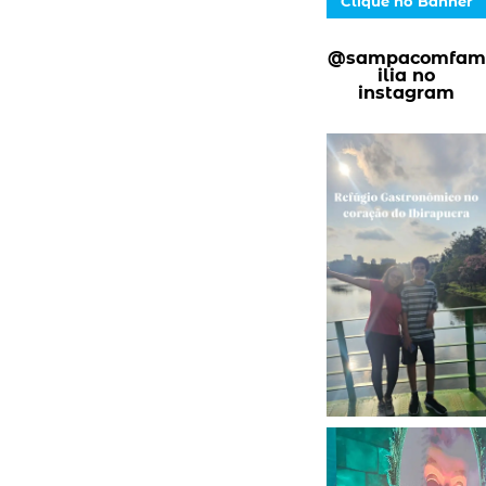
Clique no Banner
@sampacomfam
ilia no
instagram