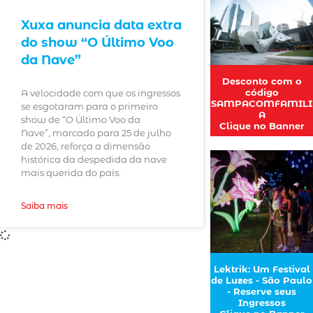
Xuxa anuncia data extra
do show “O Último Voo
da Nave”
Desconto com o
código
A velocidade com que os ingressos
SAMPACOMFAMILI
se esgotaram para o primeiro
A
show de “O Último Voo da
Clique no Banner
Nave”, marcado para 25 de julho
de 2026, reforça a dimensão
histórica da despedida da nave
mais querida do país.
Saiba mais
Lektrik: Um Festival
de Luzes - São Paulo
- Reserve seus
Ingressos