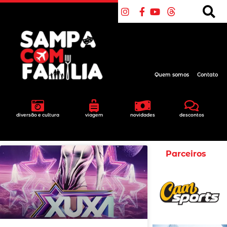
Quem somos
Contato
diversão e cultura
viagem
novidades
descontos
Parceiros