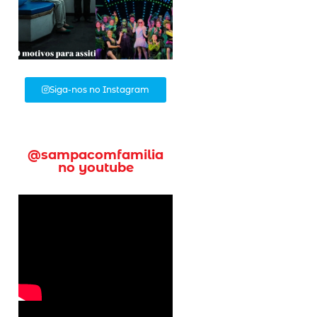
Siga-nos no Instagram
@sampacomfamilia
no youtube