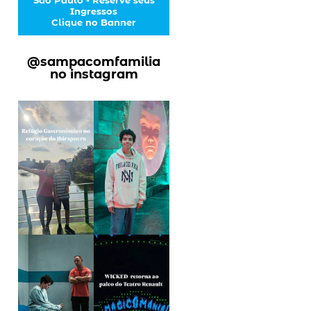
Ingressos
Clique no Banner
@sampacomfamilia
no instagram