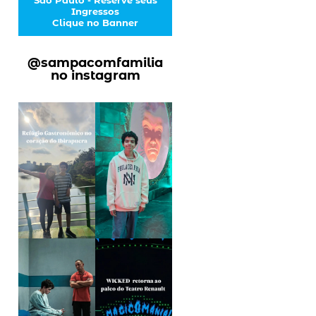
Ingressos
Clique no Banner
@sampacomfamilia
no instagram