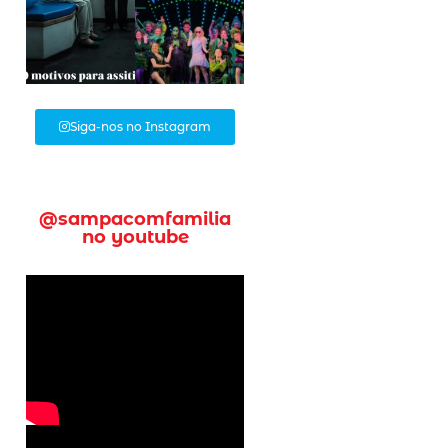
Siga-nos no Instagram
@sampacomfamilia
no youtube