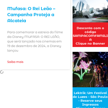
Mufasa: O Rei Leão –
Campanha Proteja a
Alcateia
Desconto com o
código
Para comemorar a estreia do filme
SAMPACOMFAMILI
da Disney MUFASA: O REI LEÃO,
A
que será lançado nos cinemas em
Clique no Banner
19 de dezembro de 2024, a Disney
lançou
Saiba mais
Lektrik: Um Festival
de Luzes - São Paulo
- Reserve seus
Ingressos