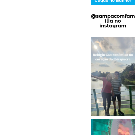
Clique no Banner
@sampacomfam
ilia no
instagram