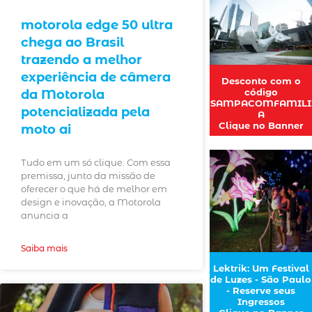
motorola edge 50 ultra
chega ao Brasil
trazendo a melhor
experiência de câmera
Desconto com o
código
da Motorola
SAMPACOMFAMILI
potencializada pela
A
Clique no Banner
moto ai
Tudo em um só clique. Com essa
premissa, junto da missão de
oferecer o que há de melhor em
design e inovação, a Motorola
anuncia a
Saiba mais
Lektrik: Um Festival
de Luzes - São Paulo
- Reserve seus
Ingressos