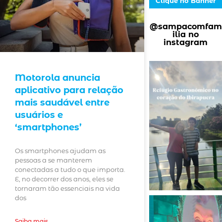
Clique no Banner
@sampacomfam
ilia no
instagram
Motorola anuncia
aplicativo para relação
mais saudável entre
usuários e
‘smartphones’
Os smartphones ajudam as
pessoas a se manterem
conectadas a tudo o que importa.
E, no decorrer dos anos, eles se
tornaram tão essenciais na vida
dos
Saiba mais