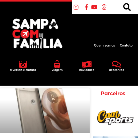
Quem somos
Contato
diversão e cultura
viagem
novidades
descontos
Parceiros